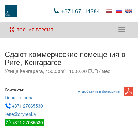
+371 67114284
ПОЛНАЯ ВЕРСИЯ
Toggle
navigati
Сдают коммерческие помещения в
Риге, Кенгарагсе
2
Улица Кенгарага, 150.00m
, 1600.00 EUR / мес.
Контакты:
добавить в фавориты
Liene Johanna
+371 27065530
liene@cityreal.lv
+371 27065530