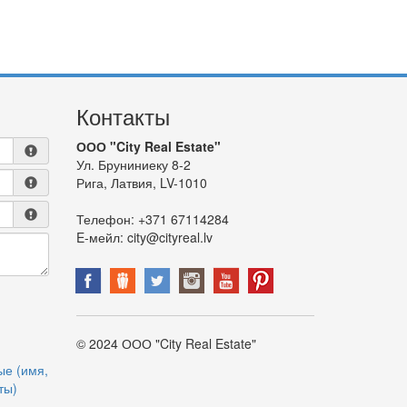
Контакты
ООО "City Real Estate"
Ул. Бруниниеку 8-2
Рига, Латвия, LV-1010
Телефон:
+371 67114284
E-мейл:
city@cityreal.lv
© 2024 ООО "City Real Estate"
ые (имя,
ты)