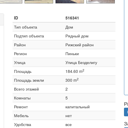
ID
516341
Тип объекта
Дом
Подтип объекта
Рядный дом
Район
Рижский район
Регион
Пиньки
Улица
Улица Безделигу
2
Площадь
184.60 m
2
Площадь земли
300 m
Всего этажей
2
Комнаты
5
Р
Ремонт
капитальный
Мебель
нет
З
Удобства
все