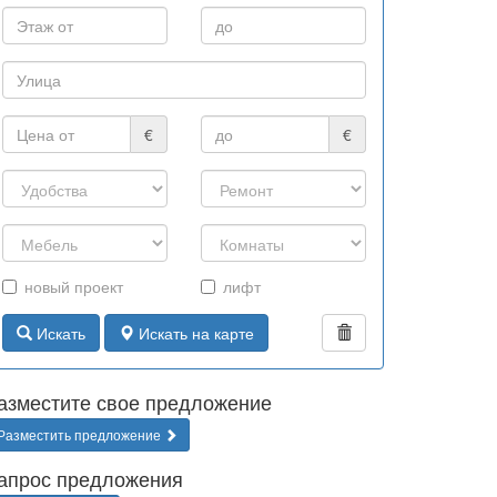
€
€
новый проект
лифт
Искать
Искать на карте
азместите свое предложение
Разместить предложение
апрос предложения