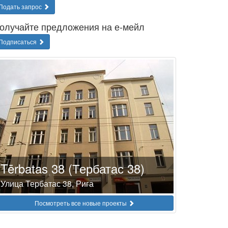
Подать запрос
олучайте предложения на е-мейл
Подписаться
Tērbatas 38 (Тербатас 38)
Улица Тербатас 38, Рига
Посмотреть все новые проекты