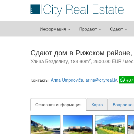
Информация
Продают
Сдают
Сдают дом в Рижском районе,
2
Улица Безделигу, 184.60m
, 2500.00 EUR / мес
Контакты:
Arina Umpiroviča
arina@cityreal.lv
+37
Основная информация
Карта
Вопрос ко