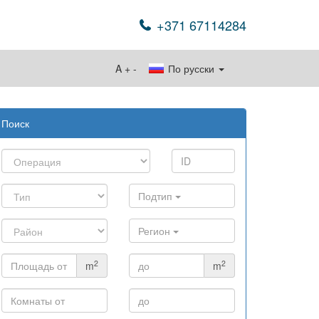
+371 67114284
A
+
-
По русски
Поиск
Подтип
Регион
2
2
m
m