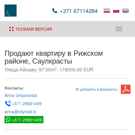
+371 67114284
ПОЛНАЯ ВЕРСИЯ
Toggle
navigati
Продают квартиру в Рижском
районе, Саулкрасты
2
Улица Айнажу, 97.00m
, 178000.00 EUR
Контакты:
добавить в фавориты
Arina Umpiroviča
+371 29821409
arina@cityreal.lv
+371 29821409