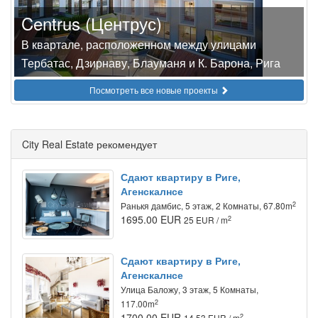
Centrus (Центрус)
В квартале, расположенном между улицами
Тербатас, Дзирнаву, Блауманя и К. Барона, Рига
Посмотреть все новые проекты
City Real Estate рекомендует
Сдают квартиру в Риге,
Агенскалнсе
2
Ранькя дамбис, 5 этаж, 2 Комнаты, 67.80m
1695.00 EUR
2
25 EUR / m
Сдают квартиру в Риге,
Агенскалнсе
Улица Баложу, 3 этаж, 5 Комнаты,
2
117.00m
1700.00 EUR
2
14.53 EUR / m