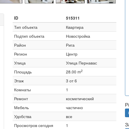
ID
515311
Тип объекта
Квартира
Подтип объекта
Новостройка
Район
Рига
Регион
Центр
Улица
Улица Пернавас
2
Площадь
28.00 m
Этаж
3 от 6
Комнаты
1
Ремонт
косметический
Р
Мебель
частично
Удобства
все
З
Просмотров сегодня
1