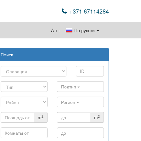
+371 67114284
A
+
-
По русски
Поиск
Подтип
Регион
2
2
m
m