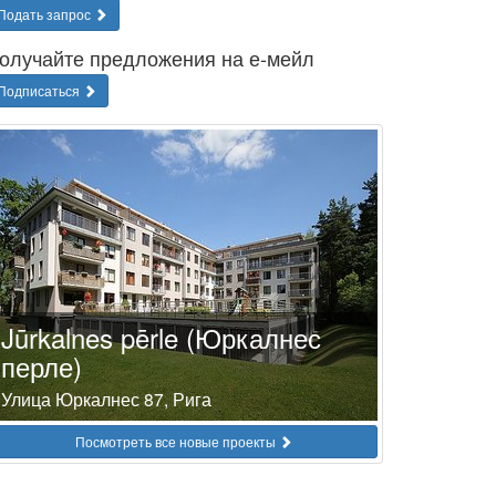
Подать запрос
олучайте предложения на е-мейл
Подписаться
Jūrkalnes pērle (Юркалнес
перле)
Улица Юркалнес 87, Рига
Посмотреть все новые проекты