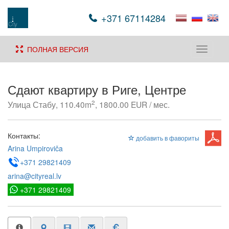
+371 67114284
ПОЛНАЯ ВЕРСИЯ
Toggle
navigati
Сдают квартиру в Риге, Центре
2
Улица Стабу, 110.40m
, 1800.00 EUR / мес.
Контакты:
добавить в фавориты
Arina Umpiroviča
+371 29821409
arina@cityreal.lv
+371 29821409