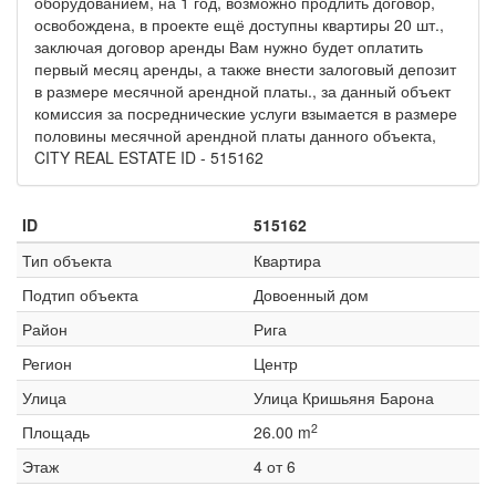
оборудованием, на 1 год, возможно продлить договор,
освобождена, в проекте ещё доступны квартиры 20 шт.,
заключая договор аренды Вам нужно будет оплатить
первый месяц аренды, а также внести залоговый депозит
в размере месячной арендной платы., за данный объект
комиссия за посреднические услуги взымается в размере
половины месячной арендной платы данного объекта,
CITY REAL ESTATE ID - 515162
ID
515162
Тип объекта
Квартира
Подтип объекта
Довоенный дом
Район
Рига
Регион
Центр
Улица
Улица Кришьяня Барона
2
Площадь
26.00 m
Этаж
4 от 6