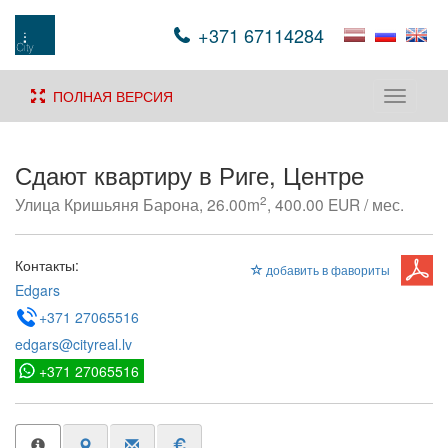
+371 67114284
ПОЛНАЯ ВЕРСИЯ
Toggle
navigati
Сдают квартиру в Риге, Центре
2
Улица Кришьяня Барона, 26.00m
, 400.00 EUR / мес.
Контакты:
добавить в фавориты
Edgars
+371 27065516
edgars@cityreal.lv
+371 27065516