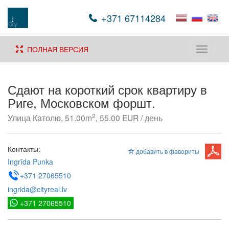
+371 67114284
ПОЛНАЯ ВЕРСИЯ
Toggle
navigati
Сдают на короткий срок квартиру в
Риге, Московском форшт.
2
Улица Католю, 51.00m
, 55.00 EUR / день
Контакты:
добавить в фавориты
Ingrīda Punka
+371 27065510
ingrida@cityreal.lv
+371 27065510