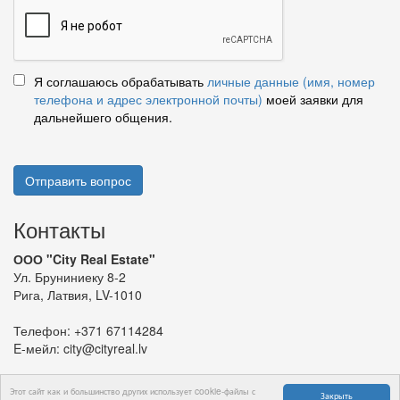
Я соглашаюсь обрабатывать
личные данные (имя, номер
телефона и адрес электронной почты)
моей заявки для
дальнейшего общения.
Отправить вопрос
Контакты
ООО "City Real Estate"
Ул. Бруниниеку 8-2
Рига, Латвия, LV-1010
Телефон:
+371 67114284
E-мейл:
city@cityreal.lv
Этот сайт как и большинство других использует cookie-файлы с
Закрыть