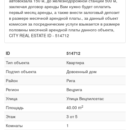
автовокзала 150 м, до железнодорожной станции 500 м,
заключая договор аренды Вам нужно будет оплатить
первый месяц аренды, а также внести залоговый депозит
в размере месячной арендной платы., за данный объект
комиссия за посреднические услуги взымается в размере
половины месячной арендной платы данного объекта,
CITY REAL ESTATE ID - 514712
ID
514712
Тип объекта
Квартира
Подтип объекта
Довоенный дом
Район
Рига
Регион
Вецрига
Улица
Улица Вецпилсетас
2
Площадь
40.00 m
Этаж
3 от 5
Комнаты
1