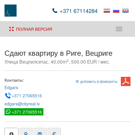
+371 67114284
ПОЛНАЯ ВЕРСИЯ
Toggle
navigati
Сдают квартиру в Риге, Вецриге
2
Улица Вецпилсетас, 40.00m
, 500.00 EUR / мес.
Контакты:
добавить в фавориты
Edgars
+371 27065516
edgars@cityreal.lv
+371 27065516