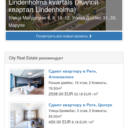
Lindenholma kvartāls (Жилой
квартал Lindenholma)
Улица Малдугуню 6, 8, 10, 12, Улица Дайбес 31, 33,
Марупе
Посмотреть все новые проекты
City Real Estate рекомендует
Сдают квартиру в Риге,
Агенскалнсе
Ранькя дамбис, 16 этаж, 2 Комнаты,
2
76.50m
2538.00 EUR
2
33.18 EUR / m
Сдают квартиру в Риге, Центре
Улица Бривибас, 3 этаж, 2 Комнаты,
2
55.00m
450.00 EUR
2
8.18 EUR / m