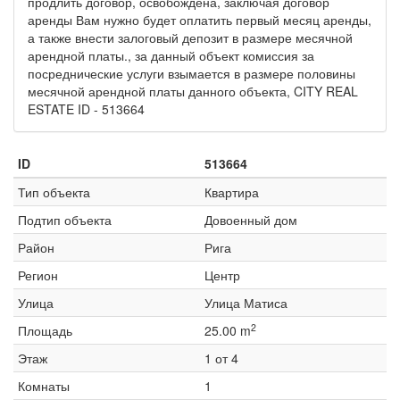
продлить договор, освобождена, заключая договор
аренды Вам нужно будет оплатить первый месяц аренды,
а также внести залоговый депозит в размере месячной
арендной платы., за данный объект комиссия за
посреднические услуги взымается в размере половины
месячной арендной платы данного объекта, CITY REAL
ESTATE ID - 513664
ID
513664
Тип объекта
Квартира
Подтип объекта
Довоенный дом
Район
Рига
Регион
Центр
Улица
Улица Матиса
2
Площадь
25.00 m
Этаж
1 от 4
Комнаты
1