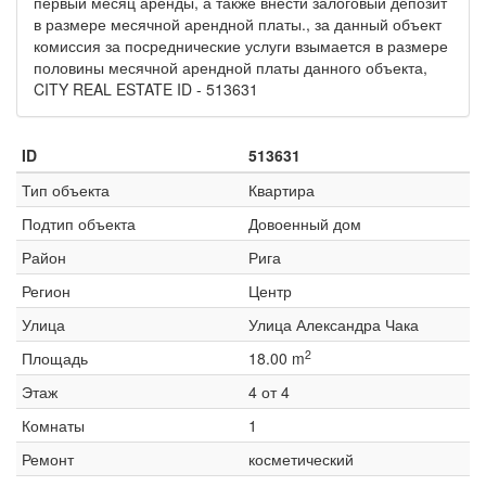
первый месяц аренды, а также внести залоговый депозит
в размере месячной арендной платы., за данный объект
комиссия за посреднические услуги взымается в размере
половины месячной арендной платы данного объекта,
CITY REAL ESTATE ID - 513631
ID
513631
Тип объекта
Квартира
Подтип объекта
Довоенный дом
Район
Рига
Регион
Центр
Улица
Улица Александра Чака
2
Площадь
18.00 m
Этаж
4 от 4
Комнаты
1
Ремонт
косметический