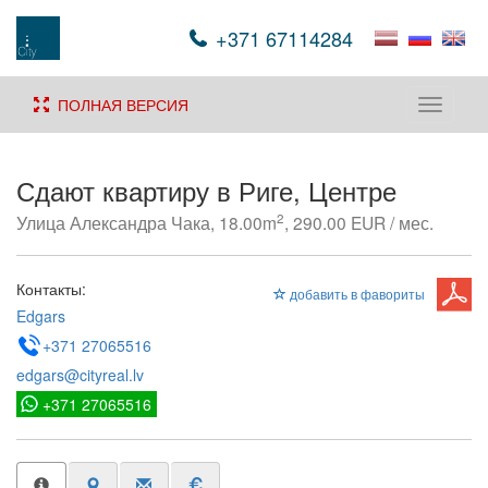
+371 67114284
ПОЛНАЯ ВЕРСИЯ
Toggle
navigati
Сдают квартиру в Риге, Центре
2
Улица Александра Чака, 18.00m
, 290.00 EUR / мес.
Контакты:
добавить в фавориты
Edgars
+371 27065516
edgars@cityreal.lv
+371 27065516