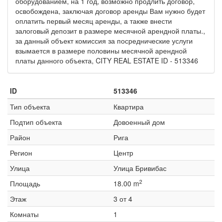
оборудованием, на 1 год, возможно продлить договор,
освобождена, заключая договор аренды Вам нужно будет
оплатить первый месяц аренды, а также внести
залоговый депозит в размере месячной арендной платы.,
за данный объект комиссия за посреднические услуги
взымается в размере половины месячной арендной
платы данного объекта, CITY REAL ESTATE ID - 513346
ID
513346
Тип объекта
Квартира
Подтип объекта
Довоенный дом
Район
Рига
Регион
Центр
Улица
Улица Бривибас
2
Площадь
18.00 m
Этаж
3 от 4
Комнаты
1