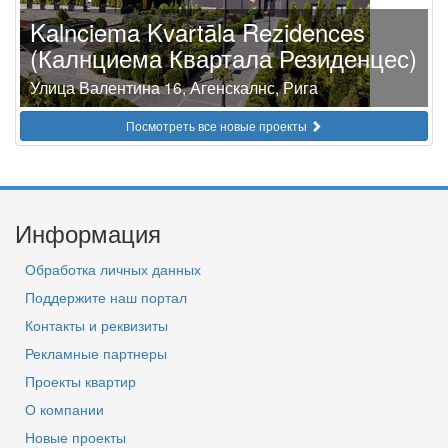
Kalnciema Kvartāla Rezidences
(Калнциема Квартала Резиденцес)
Улица Валентина 16, Агенскалнс, Рига
Посмотреть все новые проекты
Информация
Обработка личных данных
Поддержите наш портал
Контакты и реквизиты
Рекламные партнеры
Проекты квартир
О компании
Новые проекты