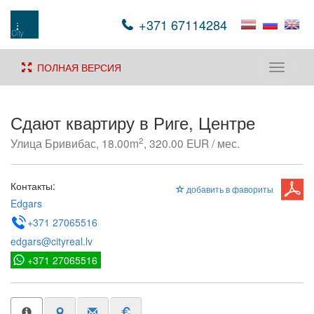
+371 67114284
ПОЛНАЯ ВЕРСИЯ
Toggle
navigati
Сдают квартиру в Риге, Центре
2
Улица Бривибас, 18.00m
, 320.00 EUR / мес.
Контакты:
добавить в фавориты
Edgars
+371 27065516
edgars@cityreal.lv
+371 27065516