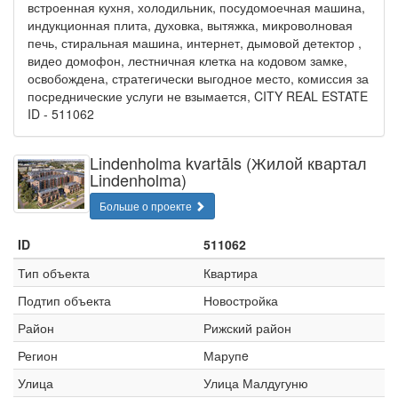
встроенная кухня, холодильник, посудомоечная машина,
индукционная плита, духовка, вытяжка, микроволновая
печь, стиральная машина, интернет, дымовой детектор ,
видео домофон, лестничная клетка на кодовом замке,
освобождена, стратегически выгодное место, комиссия за
посреднические услуги не взымается, CITY REAL ESTATE
ID - 511062
Lindenholma kvartāls (Жилой квартал
Lindenholma)
Больше о проекте
ID
511062
Тип объекта
Квартира
Подтип объекта
Новостройка
Район
Рижский район
Регион
Марупe
Улица
Улица Малдугуню