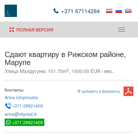
+371 67114284
ПОЛНАЯ ВЕРСИЯ
Toggle
navigati
Сдают квартиру в Рижском районе,
Марупe
2
Улица Малдугуню, 101.70m
, 1500.00 EUR / мес.
Контакты:
добавить в фавориты
Arina Umpiroviča
+371 29821409
arina@cityreal.lv
+371 29821409