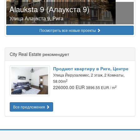
Alauksta 9 (Алаукста 9)
Улица Алаукста 9, Рига
Посмотреть все новые проекты
City Real Estate рекомендует
Продают квартиру в Риге, Центре
Улица Йeрузалемес, 2 этаж, 2 Комнаты,
2
58.00m
226000.00 EUR
2
3896.55 EUR / m
Все предложения