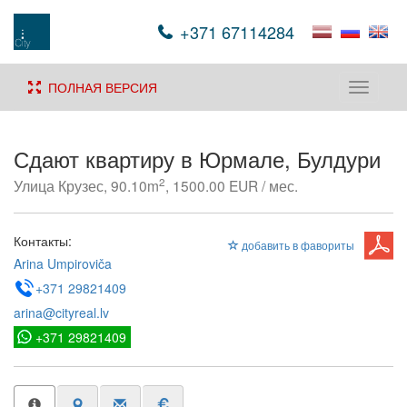
+371 67114284
ПОЛНАЯ ВЕРСИЯ
Toggle
navigati
Сдают квартиру в Юрмале, Булдури
2
Улица Крузес, 90.10m
, 1500.00 EUR / мес.
Контакты:
добавить в фавориты
Arina Umpiroviča
+371 29821409
arina@cityreal.lv
+371 29821409