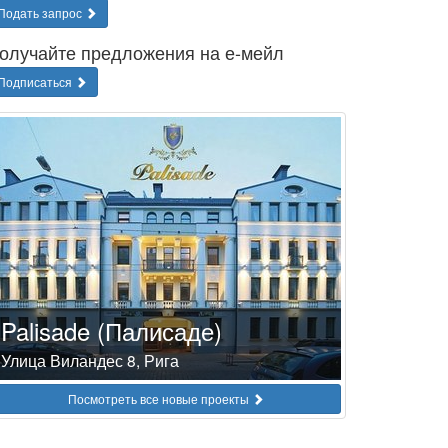
Подать запрос
олучайте предложения на е-мейл
Подписаться
Palisade (Палисаде)
Улица Виландес 8, Рига
Посмотреть все новые проекты