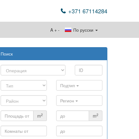
+371 67114284
A
+
-
По русски
Поиск
Подтип
Регион
2
2
m
m