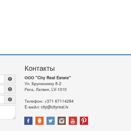
Контакты
ООО "City Real Estate"
Ул. Бруниниеку 8-2
Рига, Латвия, LV-1010
Телефон:
+371 67114284
E-мейл:
city@cityreal.lv