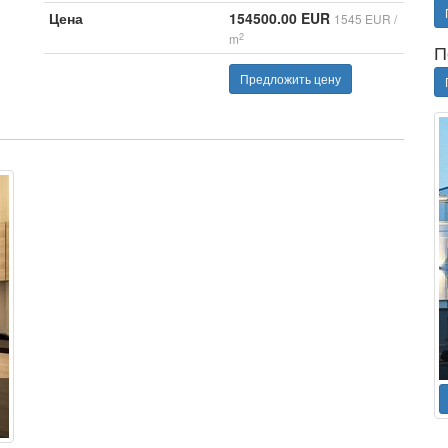
Цена
154500.00 EUR
1545 EUR /
2
m
П
Предложить цену