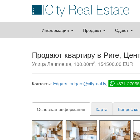
Информация
Продают
Сдают
Продают квартиру в Риге, Цен
2
Улица Лачплеша, 100.00m
, 154500.00 EUR
Контакты:
Edgars
edgars@cityreal.lv
+371 27065
Основная информация
Карта
Вопрос ко