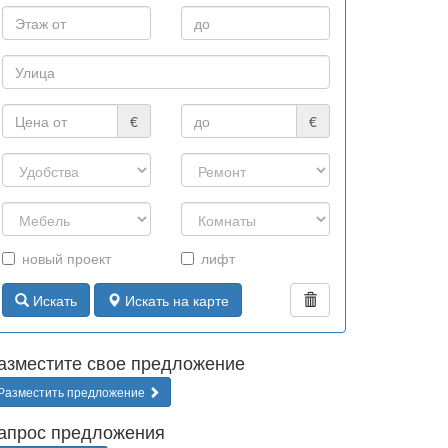
€
€
новый проект
лифт
Искать
Искать на карте
азместите свое предложение
Разместить предложение
апрос предложения