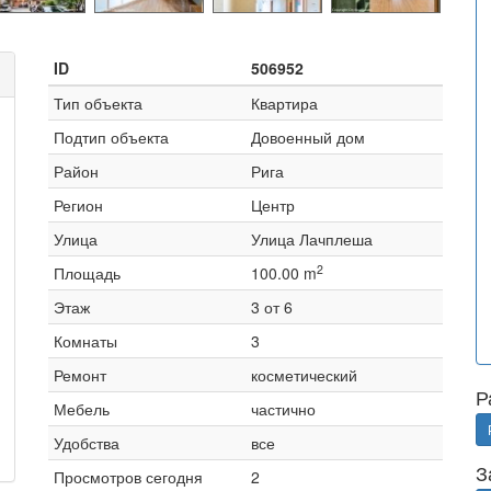
ID
506952
Тип объекта
Квартира
Подтип объекта
Довоенный дом
Район
Рига
Регион
Центр
Улица
Улица Лачплеша
2
Площадь
100.00 m
Этаж
3 от 6
Комнаты
3
Ремонт
косметический
Р
Мебель
частично
Удобства
все
З
Просмотров сегодня
2