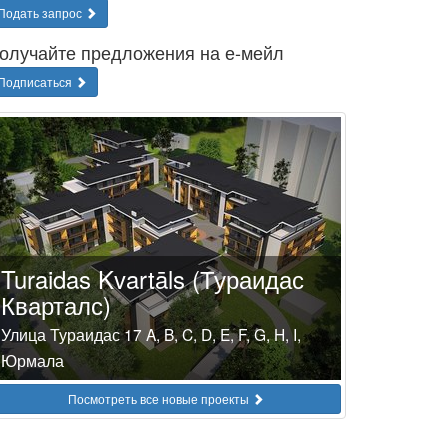
Подать запрос
олучайте предложения на е-мейл
Подписаться
Turaidas Kvartāls (Тураидас
Кварталс)
Улица Тураидас 17 A, B, C, D, E, F, G, H, I,
Юрмала
Посмотреть все новые проекты