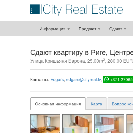
Информация
Продают
Сдают
Сдают квартиру в Риге, Центр
2
Улица Кришьяня Барона, 25.00m
, 280.00 EUR 
Контакты:
Edgars
edgars@cityreal.lv
+371 27065
Основная информация
Карта
Вопрос ко