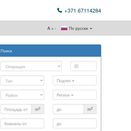
+371 67114284
A
+
-
По русски
Поиск
Подтип
Регион
2
2
m
m