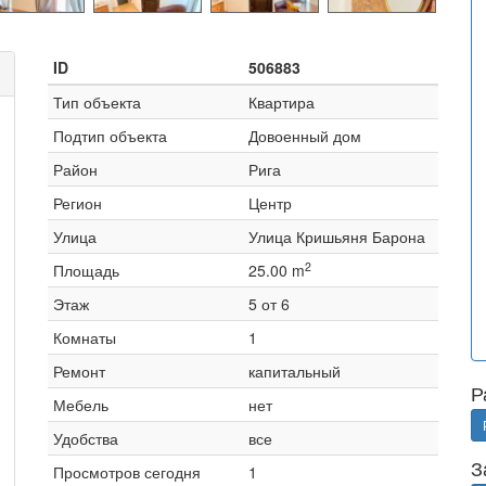
ID
506883
Тип объекта
Квартира
Подтип объекта
Довоенный дом
Район
Рига
Регион
Центр
Улица
Улица Кришьяня Барона
2
Площадь
25.00 m
Этаж
5 от 6
Комнаты
1
Ремонт
капитальный
Р
Мебель
нет
Удобства
все
З
Просмотров сегодня
1