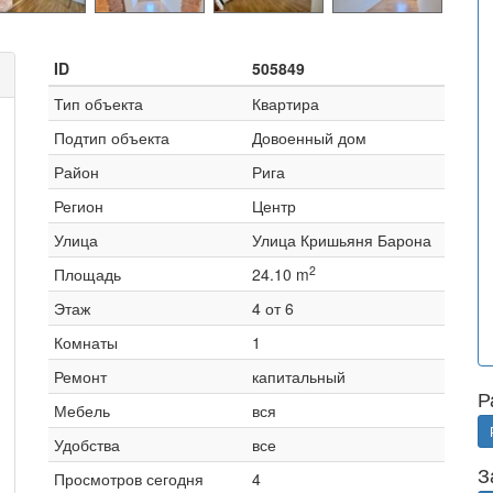
ID
505849
Тип объекта
Квартира
Подтип объекта
Довоенный дом
Район
Рига
Регион
Центр
Улица
Улица Кришьяня Барона
2
Площадь
24.10 m
Этаж
4 от 6
Комнаты
1
Ремонт
капитальный
Р
Мебель
вся
Удобства
все
З
Просмотров сегодня
4