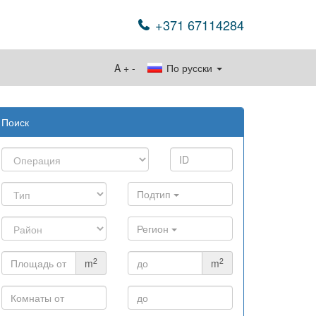
+371 67114284
A
+
-
По русски
Поиск
Подтип
Регион
2
2
m
m