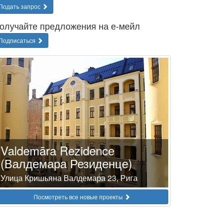
Подать запрос
олучайте предложения на е-мейл
Подписаться
Valdemāra Rezidence
(Валдемара Резиденце)
Улица Кришьяна Валдемара 23, Рига
Посмотреть все новые проекты