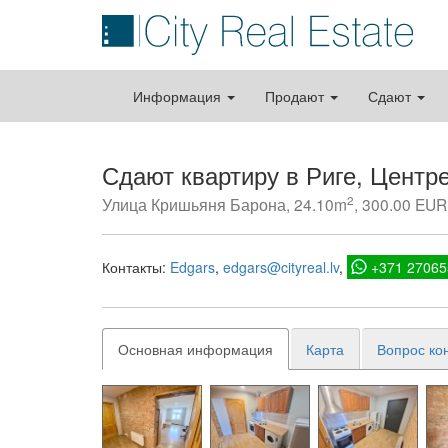
Информация
Продают
Сдают
Сдают квартиру в Риге, Центр
2
Улица Кришьяня Барона, 24.10m
, 300.00 EUR 
Контакты:
Edgars
edgars@cityreal.lv
+371 27065
Основная информация
Карта
Вопрос ко