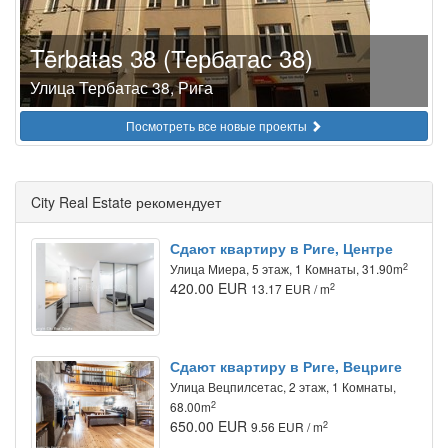
Tērbatas 38 (Тербатас 38)
Улица Тербатас 38, Рига
Посмотреть все новые проекты
City Real Estate рекомендует
Сдают квартиру в Риге, Центре
2
Улица Миера, 5 этаж, 1 Комнаты, 31.90m
420.00 EUR
2
13.17 EUR / m
Сдают квартиру в Риге, Вецриге
Улица Вецпилсетас, 2 этаж, 1 Комнаты,
2
68.00m
650.00 EUR
2
9.56 EUR / m