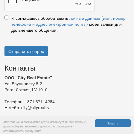
Я соглашаюсь обрабатывать
личные данные (имя, номер
телефона и адрес электронной почты)
моей заявки для
дальнейшего общения.
Отправить вопрос
Контакты
ООО "City Real Estate"
Ул. Бруниниеку 8-2
Рига, Латвия, LV-1010
Телефон:
+371 67114284
E-мейл:
city@cityreal.lv
Этот сайт как и большинство других использует cookie-файлы с
Закрыть
целью собирать анонимные данные о его посещении и
оптимизировать работу сайта.
© 2024 ООО "City Real Estate"