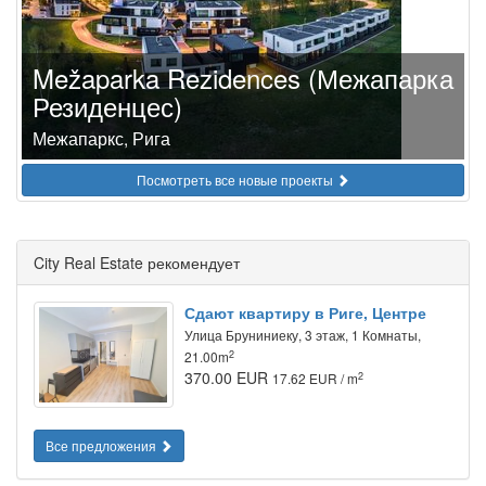
Mežaparka Rezidences (Межапарка
Резиденцес)
Межапаркс, Рига
Посмотреть все новые проекты
City Real Estate рекомендует
Сдают квартиру в Риге, Центре
Улица Бруниниеку, 3 этаж, 1 Комнаты,
2
21.00m
370.00 EUR
2
17.62 EUR / m
Все предложения