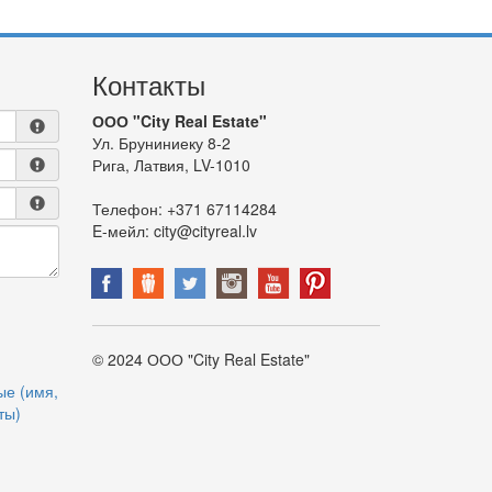
Контакты
ООО "City Real Estate"
Ул. Бруниниеку 8-2
Рига, Латвия, LV-1010
Телефон:
+371 67114284
E-мейл:
city@cityreal.lv
© 2024 ООО "City Real Estate"
ые (имя,
ты)