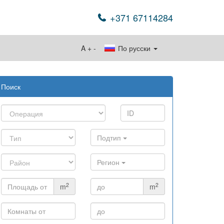
+371 67114284
A
+
-
По русски
Поиск
Подтип
Регион
2
2
m
m