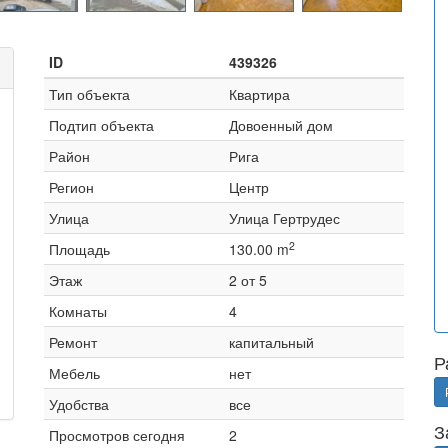
ID
439326
Тип объекта
Квартира
Подтип объекта
Довоенный дом
Район
Рига
Регион
Центр
Улица
Улица Гертрудес
2
Площадь
130.00 m
Этаж
2 от 5
Комнаты
4
Ремонт
капитальный
Р
Мебель
нет
Удобства
все
З
Просмотров сегодня
2