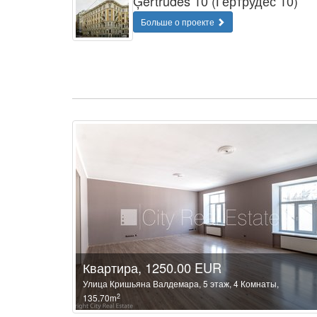
Ģertrūdes 10 (Гертрудес 10)
Больше о проекте
Квартира, 1250.00 EUR
Улица Кришьяна Валдемара, 5 этаж, 4 Комнаты,
2
135.70m