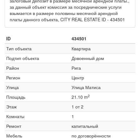
залоговый депозит в размере месячной арендной платы.,
за данный объект комиссия за посреднические услуги
взымается в размере половины месячной арендной
платы данного объекта, CITY REAL ESTATE ID - 434501
ID
434501
Тип объекта
Квартира
Подтип объекта
Довоенный дом
Район
Рига
Регион
Центр
Улица
Улица Матиса
2
Площадь
21.10 m
Этаж
1 от 2
Комнаты
1
Ремонт
капитальный
Мебель
по договорённости