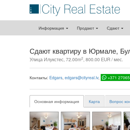
Информация
Продают
Сдают
Сдают квартиру в Юрмале, Бу
2
Улица Илукстес, 72.00m
, 800.00 EUR / мес.
Контакты:
Edgars
edgars@cityreal.lv
+371 27065
Основная информация
Карта
Вопрос ко