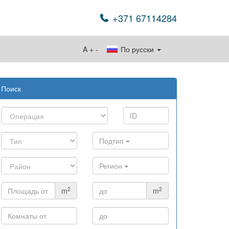
+371 67114284
A
+
-
По русски
Поиск
Подтип
Регион
2
2
m
m