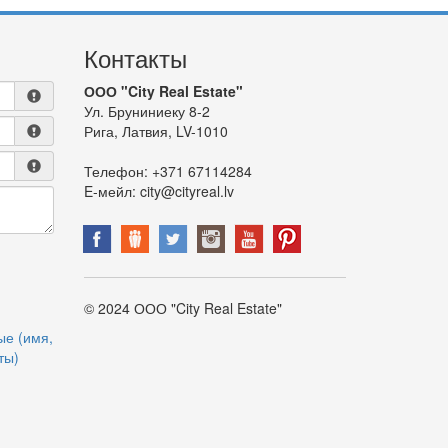
Контакты
ООО "City Real Estate"
Ул. Бруниниеку 8-2
Рига, Латвия, LV-1010
Телефон:
+371 67114284
E-мейл:
city@cityreal.lv
© 2024 ООО "City Real Estate"
ые (имя,
ты)