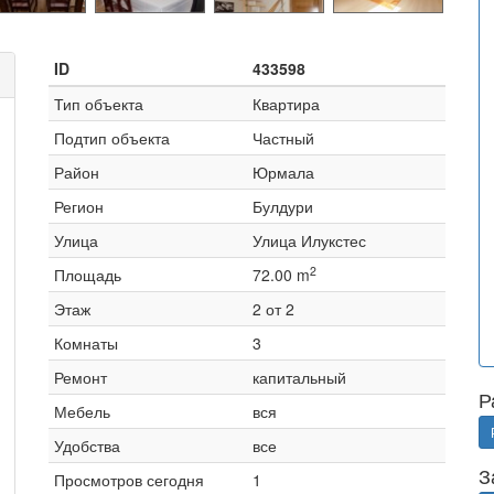
ID
433598
Тип объекта
Квартира
Подтип объекта
Частный
Район
Юрмала
Регион
Булдури
Улица
Улица Илукстес
2
Площадь
72.00 m
Этаж
2 от 2
Комнаты
3
Ремонт
капитальный
Р
Мебель
вся
Удобства
все
З
Просмотров сегодня
1