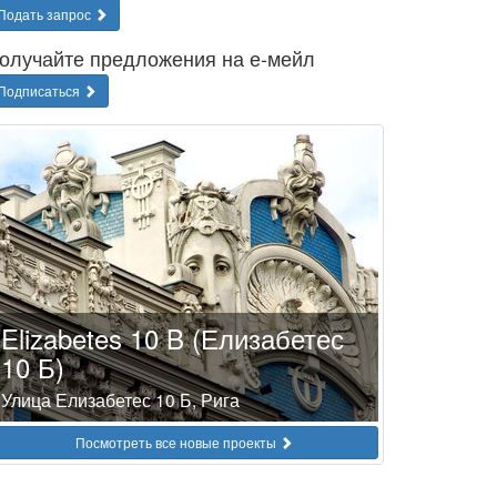
Подать запрос
олучайте предложения на е-мейл
Подписаться
Elizabetes 10 B (Елизабетес
10 Б)
Улица Елизабетес 10 Б, Рига
Посмотреть все новые проекты