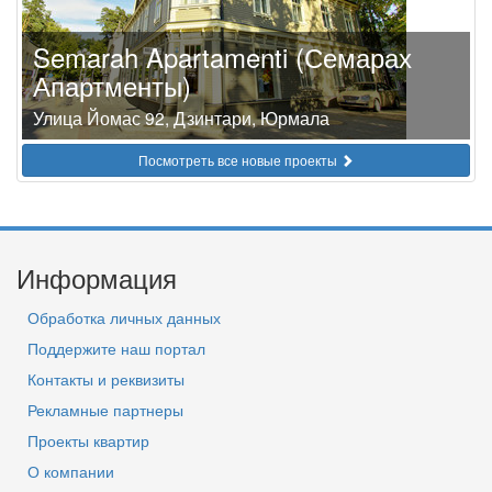
Semarah Apartamenti (Семарах
Апартменты)
Улица Йомас 92, Дзинтари, Юрмала
Посмотреть все новые проекты
Информация
Обработка личных данных
Поддержите наш портал
Контакты и реквизиты
Рекламные партнеры
Проекты квартир
О компании