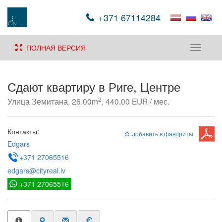
+371 67114284
ПОЛНАЯ ВЕРСИЯ
Toggle
navigati
Сдают квартиру в Риге, Центре
2
Улица Земитана, 26.00m
, 440.00 EUR / мес.
Контакты:
добавить в фавориты
Edgars
+371 27065516
edgars@cityreal.lv
+371 27065516