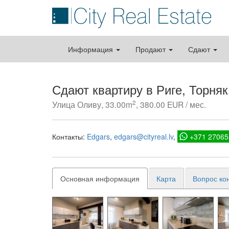
Информация
Продают
Сдают
Сдают квартиру в Риге, Торня
2
Улица Оливу, 33.00m
, 380.00 EUR / мес.
Контакты:
Edgars
edgars@cityreal.lv
+371 27065
Основная информация
Карта
Вопрос ко