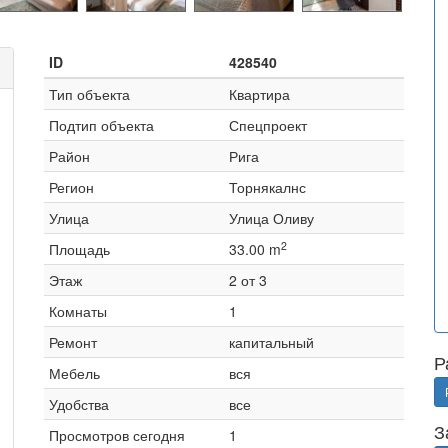
ID
428540
Тип объекта
Квартира
Подтип объекта
Спецпроект
Район
Рига
Регион
Торнякалнс
Улица
Улица Оливу
2
Площадь
33.00 m
Этаж
2 от 3
Комнаты
1
Ремонт
капитальный
Р
Мебель
вся
Удобства
все
З
Просмотров сегодня
1