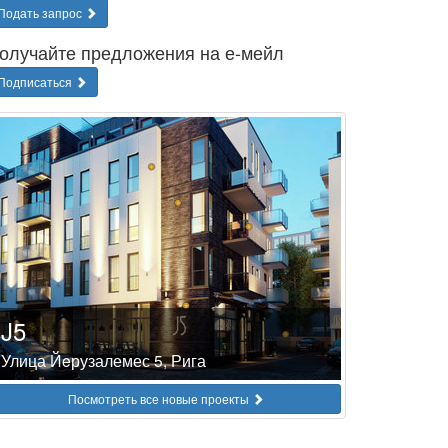
Подать запрос
олучайте предложения на е-мейл
Подписаться
J5
Улица Йeрузалемес 5, Рига
Посмотреть все новые проекты