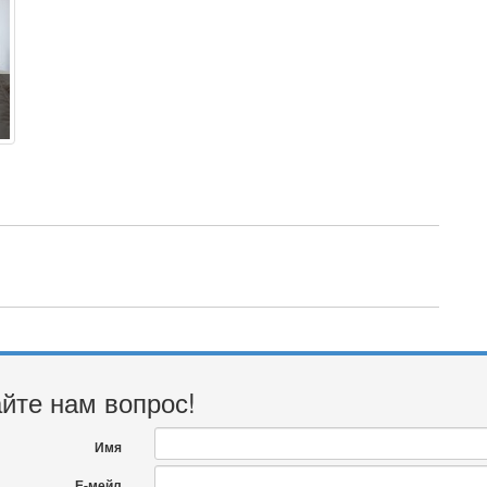
йте нам вопрос!
Имя
Е-мейл