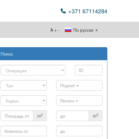
+371 67114284
A
+
-
По русски
Поиск
Подтип
Регион
2
2
m
m