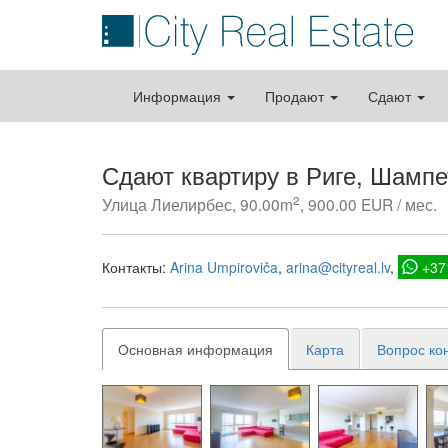
Информация
Продают
Сдают
Сдают квартиру в Риге, Шамп
2
Улица Лиелирбес, 90.00m
, 900.00 EUR / мес.
Контакты:
Arina Umpiroviča
arina@cityreal.lv
+37
Основная информация
Карта
Вопрос ко