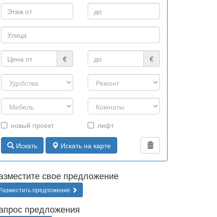
€
€
новый проект
лифт
Искать
Искать на карте
азместите свое предложение
Разместить предложение
апрос предложения