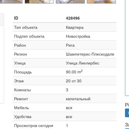
ID
428496
Тип объекта
Квартира
Подтип объекта
Новостройка
Район
Рига
Регион
Шампетерис-Плескодале
Улица
Улица Лиелирбес
2
Площадь
90.00 m
Этаж
20 от 30
Комнаты
3
Ремонт
капитальный
Р
Мебель
вся
Удобства
все
З
Просмотров сегодня
1