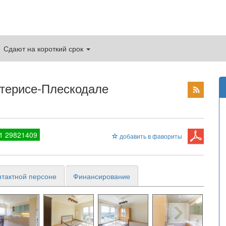
Сдают на короткий срок
етерисе-Плескодале
1 29821409
добавить в фавориты
нтактной персоне
Финансирование