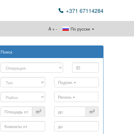
+371 67114284
A
+
-
По русски
Поиск
Подтип
Регион
2
2
m
m