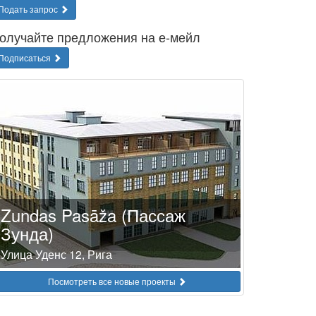
Подать запрос
олучайте предложения на е-мейл
Подписаться
Zundas Pasāža (Пассаж
Зунда)
Улица Уденс 12, Рига
Посмотреть все новые проекты