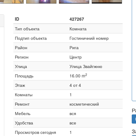
ID
427267
Тип объекта
Комната
Подтип объекта
Гостиничний номер
Район
Рига
Регион
Центр
Улица
Улица Звайгжню
2
Площадь
16.00 m
Этаж
4 от 4
Комнаты
1
Ремонт
косметический
Р
Мебель
вся
Удобства
все
З
Просмотров сегодня
1