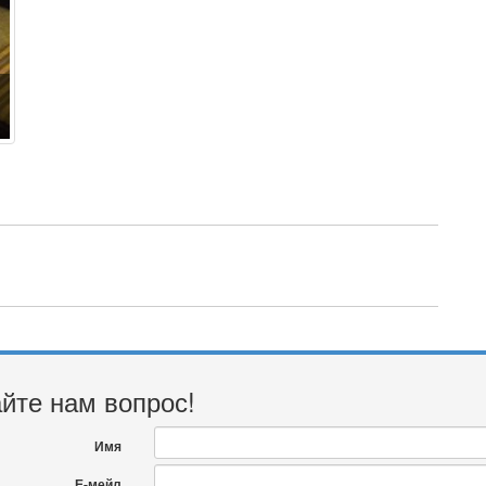
йте нам вопрос!
Имя
Е-мейл