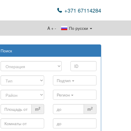
+371 67114284
A
+
-
По русски
Поиск
Подтип
Регион
2
2
m
m