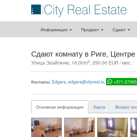
Информация
Продают
Сдают
Сдают комнату в Риге, Центре
2
Улица Звайгжню, 16.00m
, 250.00 EUR / мес.
Контакты:
Edgars
edgars@cityreal.lv
+371 27065
Основная информация
Карта
Вопрос ко