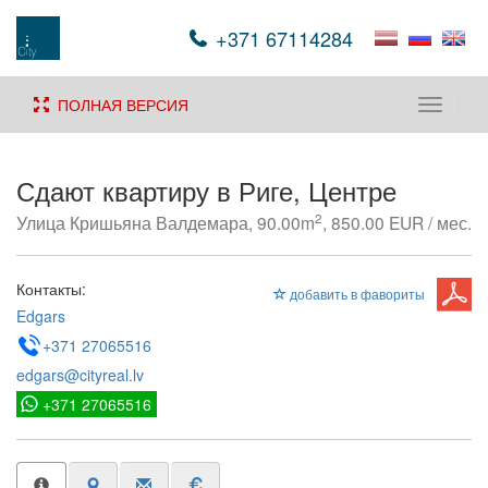
+371 67114284
ПОЛНАЯ ВЕРСИЯ
Toggle
navigati
Сдают квартиру в Риге, Центре
2
Улица Кришьяна Валдемара, 90.00m
, 850.00 EUR / мес.
Контакты:
добавить в фавориты
Edgars
+371 27065516
edgars@cityreal.lv
+371 27065516