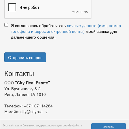
Я соглашаюсь обрабатывать
личные данные (имя, номер
телефона и адрес электронной почты)
моей заявки для
дальнейшего общения.
Отправить вопрос
Контакты
ООО "City Real Estate"
Ул. Бруниниеку 8-2
Рига, Латвия, LV-1010
Телефон:
+371 67114284
E-мейл:
city@cityreal.lv
Этот сайт как и большинство других использует cookie-файлы с
Закрыть