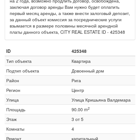
на 2 года, возможно продлить договор, освобождена,
заключая договор аренды Вам нужно будет оплатить
первый месяц аренды, а также внести залоговый депозит,
за данный объект комиссия за посреднические услуги
взымается в размере половины месячной арендной
платы данного объекта, CITY REAL ESTATE ID - 425348
ID
425348
Тип объекта
Квартира
Подтип объекта
Довоенный дом
Район
Рига
Регион
Центр
Улица
Улица Кришьяна Валдемара
2
Площадь
90.00 m
Этаж
3 от 5
Комнаты
4
Ремонт
капитальный