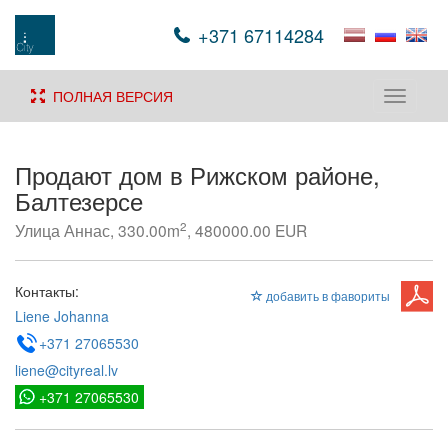
+371 67114284
ПОЛНАЯ ВЕРСИЯ
Toggle
navigati
Продают дом в Рижском районе,
Балтезерсе
2
Улица Аннас, 330.00m
, 480000.00 EUR
Контакты:
добавить в фавориты
Liene Johanna
+371 27065530
liene@cityreal.lv
+371 27065530