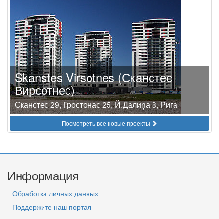
Skanstes Virsotnes (Сканстес
Вирсотнес)
Сканстес 29, Гростонас 25, Й.Далиņа 8, Рига
Посмотреть все новые проекты
Информация
Обработка личных данных
Поддержите наш портал