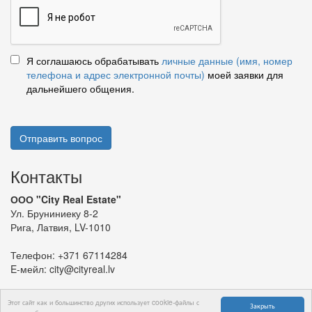
Я соглашаюсь обрабатывать
личные данные (имя, номер
телефона и адрес электронной почты)
моей заявки для
дальнейшего общения.
Отправить вопрос
Контакты
ООО "City Real Estate"
Ул. Бруниниеку 8-2
Рига, Латвия, LV-1010
Телефон:
+371 67114284
E-мейл:
city@cityreal.lv
Этот сайт как и большинство других использует cookie-файлы с
Закрыть