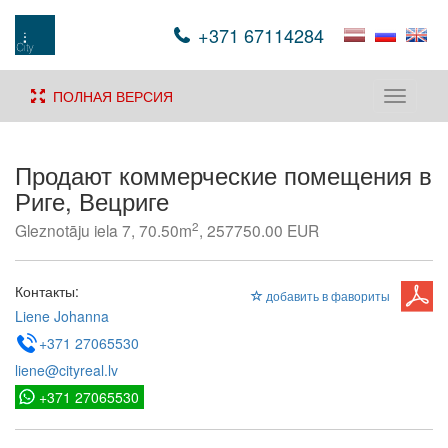
+371 67114284
ПОЛНАЯ ВЕРСИЯ
Toggle
navigati
Продают коммерческие помещения в
Риге, Вецриге
2
Gleznotāju iela 7, 70.50m
, 257750.00 EUR
Контакты:
добавить в фавориты
Liene Johanna
+371 27065530
liene@cityreal.lv
+371 27065530