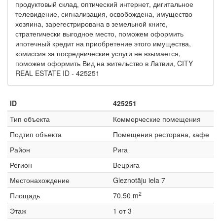
продуктовый склад, oптический интернет, дигитальное
телевидение, сигнализация, освобождена, имущество
хозяина, зарегестрирована в земельной книге,
стратегически выгодное место, поможем оформить
ипотечный кредит на приобретение этого имущества,
комиссия за посреднические услуги не взымается,
поможем оформить Вид на жительство в Латвии, CITY
REAL ESTATE ID - 425251
ID
425251
Тип объекта
Коммерческие помещения
Подтип объекта
Помещения ресторана, кафе
Район
Рига
Регион
Вецрига
Местонахождение
Gleznotāju iela 7
2
Площадь
70.50 m
Этаж
1 от 3