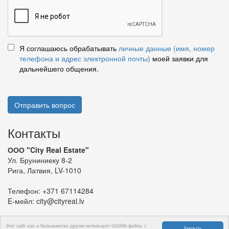
Я соглашаюсь обрабатывать
личные данные (имя, номер
телефона и адрес электронной почты)
моей заявки для
дальнейшего общения.
Отправить вопрос
Контакты
ООО "City Real Estate"
Ул. Бруниниеку 8-2
Рига, Латвия, LV-1010
Телефон:
+371 67114284
E-мейл:
city@cityreal.lv
Этот сайт как и большинство других использует cookie-файлы с
Закрыть