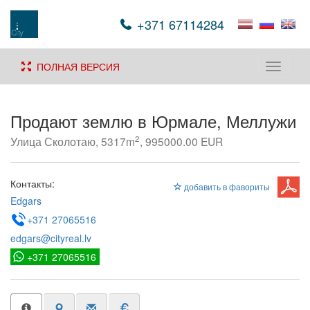
+371 67114284
ПОЛНАЯ ВЕРСИЯ
Toggle
navigati
Продают землю в Юрмале, Меллужи
2
Улица Сколотаю, 5317m
, 995000.00 EUR
Контакты:
добавить в фавориты
Edgars
+371 27065516
edgars@cityreal.lv
+371 27065516