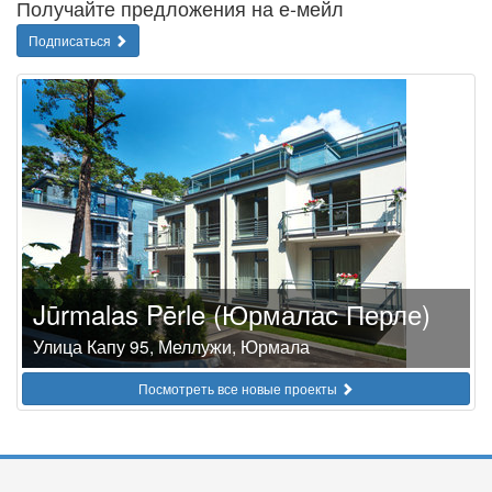
Получайте предложения на е-мейл
Подписаться
Jūrmalas Pērle (Юрмалас Перле)
Улица Капу 95, Меллужи, Юрмала
Посмотреть все новые проекты