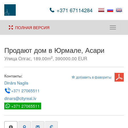
+371 67114284
ПОЛНАЯ ВЕРСИЯ
Toggle
navigati
Продают дом в Юрмале, Асари
2
Улица Олгас, 189.00m
, 390000.00 EUR
Контакты:
добавить в фавориты
Dinārs Naglis
+371 27065511
dinars@cityreal.lv
+371 27065511