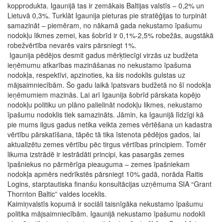
kopprodukta. Igaunijā tas ir zemākais Baltijas valstīs – 0,2% un
Lietuvā 0,3%. Turklāt Igaunija pieturas pie stratēģijas to turpināt
samazināt – piemēram, no nākamā gada nekustamo īpašumu
nodokļu likmes zemei, kas šobrīd ir 0,1%-2,5% robežās, augstākā
robežvērtība nevarēs vairs pārsniegt 1%.
Igaunija pēdējos desmit gadus mērķtiecīgi virzās uz budžeta
ieņēmumu atkarības mazināšanas no nekustamo īpašuma
nodokļa, respektīvi, apzinoties, ka šis nodoklis gulstas uz
mājsaimniecībām. Šo gadu laikā īpatsvars budžetā no šī nodokļa
ieņēmumiem mazinās. Lai arī Igaunija šobrīd pārskata kopējo
nodokļu politiku un plāno palielināt nodokļu likmes, nekustamo
īpašumu nodoklis tiek samazināts. Jāmin, ka Igaunijā līdzīgi kā
pie mums ilgus gadus netika veikta zemes vērtēšana un kadastra
vērtību pārskatīšana, tāpēc tā tika īstenota pēdējos gados, lai
aktualizētu zemes vērtību pēc tirgus vērtības principiem. Tomēr
likuma izstrādē ir iestrādāti principi, kas pasargās zemes
īpašniekus no pārmērīga pieauguma – zemes īpašniekam
nodokļa apmērs nedrīkstēs pārsniegt 10% gadā, norāda Raitis
Logins, starptautiska finanšu konsultācijas uzņēmuma SIA “Grant
Thornton Baltic” valdes loceklis.
Kaimiņvalstīs kopumā ir sociāli taisnīgāka nekustamo īpašumu
politika mājsaimniecībām. Igaunijā nekustamo īpašumu nodokli