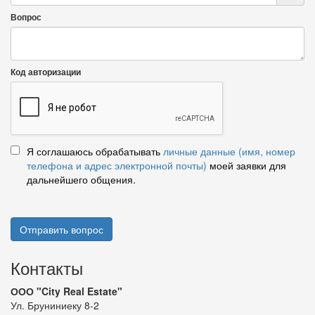
Вопрос
Код авторизации
Я соглашаюсь обрабатывать
личные данные (имя, номер
телефона и адрес электронной почты)
моей заявки для
дальнейшего общения.
Отправить вопрос
Контакты
ООО "City Real Estate"
Ул. Бруниниеку 8-2