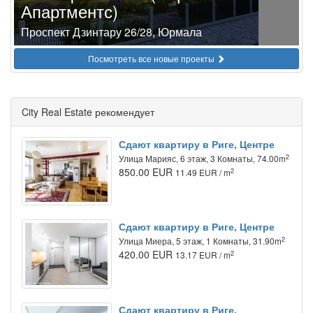
Апартментс)
Проспект Дзинтару 26/28, Юрмала
Посмотреть все новые проекты
City Real Estate рекомендует
Сдают квартиру в Риге, Центре
2
Улица Марияс, 6 этаж, 3 Комнаты, 74.00m
850.00 EUR
2
11.49 EUR / m
Сдают квартиру в Риге, Центре
2
Улица Миера, 5 этаж, 1 Комнаты, 31.90m
420.00 EUR
2
13.17 EUR / m
Сдают квартиру в Риге,