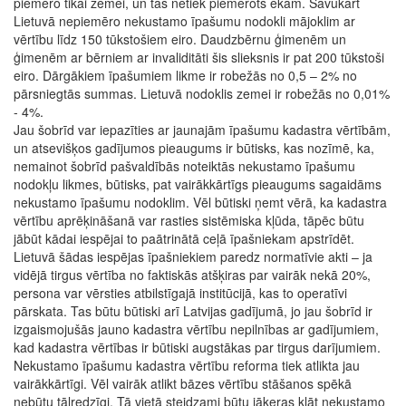
piemēro tikai zemei, un tas netiek piemērots ēkām. Savukārt
Lietuvā nepiemēro nekustamo īpašumu nodokli mājoklim ar
vērtību līdz 150 tūkstošiem eiro. Daudzbērnu ģimenēm un
ģimenēm ar bērniem ar invaliditāti šis slieksnis ir pat 200 tūkstoši
eiro. Dārgākiem īpašumiem likme ir robežās no 0,5 – 2% no
pārsniegtās summas. Lietuvā nodoklis zemei ir robežās no 0,01%
- 4%.
Jau šobrīd var iepazīties ar jaunajām īpašumu kadastra vērtībām,
un atsevišķos gadījumos pieaugums ir būtisks, kas nozīmē, ka,
nemainot šobrīd pašvaldībās noteiktās nekustamo īpašumu
nodokļu likmes, būtisks, pat vairākkārtīgs pieaugums sagaidāms
nekustamo īpašumu nodoklim. Vēl būtiski ņemt vērā, ka kadastra
vērtību aprēķināšanā var rasties sistēmiska kļūda, tāpēc būtu
jābūt kādai iespējai to paātrinātā ceļā īpašniekam apstrīdēt.
Lietuvā šādas iespējas īpašniekiem paredz normatīvie akti – ja
vidējā tirgus vērtība no faktiskās atšķiras par vairāk nekā 20%,
persona var vērsties atbilstīgajā institūcijā, kas to operatīvi
pārskata. Tas būtu būtiski arī Latvijas gadījumā, jo jau šobrīd ir
izgaismojušās jauno kadastra vērtību nepilnības ar gadījumiem,
kad kadastra vērtības ir būtiski augstākas par tirgus darījumiem.
Nekustamo īpašumu kadastra vērtību reforma tiek atlikta jau
vairākkārtīgi. Vēl vairāk atlikt bāzes vērtību stāšanos spēkā
nebūtu tālredzīgi. Tā vietā steidzami būtu jāķeras klāt nekustamo