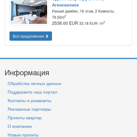
Агенскалнсе
Ранькя дамбис, 16 этаж, 2 Комнаты,
2
76.50m
2538.00 EUR
2
33.18 EUR / m
Все предложения
Информация
Обработка личных данных
Поддержите наш портал
Контакты и реквизиты
Рекламные партнеры
Проекты квартир
О компании
Новые проекты