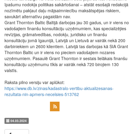
īpašumu nodokļa politikas sakārtošanai – atstāt esošajā redakcijā
nozīmētu pakļaut daļu mājsaimniecību maksātspējas riskiem,
savukārt alternatīvu pagaidām nav.
Grant Thornton Baltic Baltijā darbojas jau 30 gadus, un ir viens no
vadošajiem finanšu konsultāciju uzņēmumiem, kas specializējies
revīzijas, grāmatvedības, nodokļu, juridisko un finanšu
konsultāciju jomā Igaunijā, Latvijā un Lietuvā ar vairāk nekā 200
darbiniekiem un 2600 klientiem. Latvijā tas darbojas kā SIA Grant
Thornton Baltic un ir viens no pieciem vadošajiem nozares
uzņēmumiem. Pasaulē Grant Thornton ir sestais lielākais finanšu
konsultāciju uzņēmumu tīkls ar vairāk nekā 720 birojiem 130
valstīs.
Raksta pilno versiju var aplūkot:
https://www.db.lv/zinas/kadastralo-vertibu-aktualizesanas-
rezultata-nin-apmers-necelsies-513762
04.03.2024