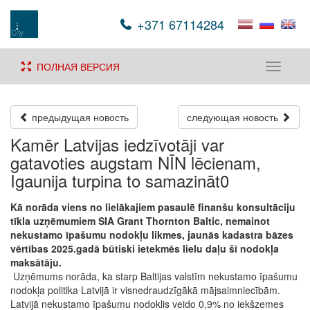
+371 67114284
ПОЛНАЯ ВЕРСИЯ
Toggle
navigati
предыдущая новость
следующая новость
Kamēr Latvijas iedzīvotāji var
gatavoties augstam NĪN lēcienam,
Igaunija turpina to samazināt0
Kā norāda viens no lielākajiem pasaulē finanšu konsultāciju
tīkla uzņēmumiem SIA Grant Thornton Baltic, nemainot
nekustamo īpašumu nodokļu likmes, jaunās kadastra bāzes
vērtības 2025.gadā būtiski ietekmēs lielu daļu šī nodokļa
maksātāju.
Uzņēmums norāda, ka starp Baltijas valstīm nekustamo īpašumu
nodokļa politika Latvijā ir visnedraudzīgākā mājsaimniecībām.
Latvijā nekustamo īpašumu nodoklis veido 0,9% no iekšzemes