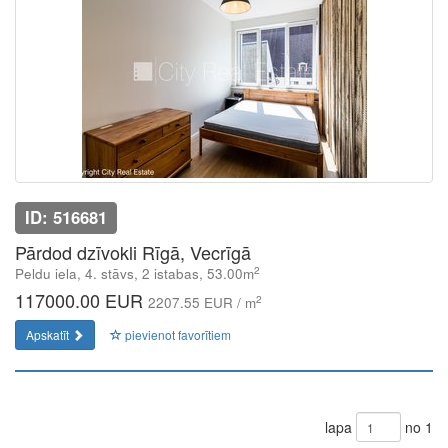
ID: 516681
Pārdod dzīvokli Rīgā, Vecrīgā
2
Peldu iela, 4. stāvs, 2 istabas, 53.00m
117000.00 EUR
2
2207.55 EUR / m
Apskatīt
pievienot favorītiem
lapa
no 1