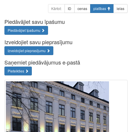
Kārtot:
ID
cenas
platības
ielas
Piedāvājiet savu īpašumu
Piedāvājiet īpašumu
Izveidojiet savu pieprasījumu
Izveidojiet pieprasījumu
Saņemiet piedāvājumus e-pastā
Pieteikties