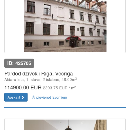
ID: 425705
Pārdod dzīvokli Rīgā, Vecrīgā
2
Aldaru iela, 1. stāvs, 2 istabas, 48.00m
114900.00 EUR
2
2393.75 EUR / m
Apskatīt
pievienot favorītiem