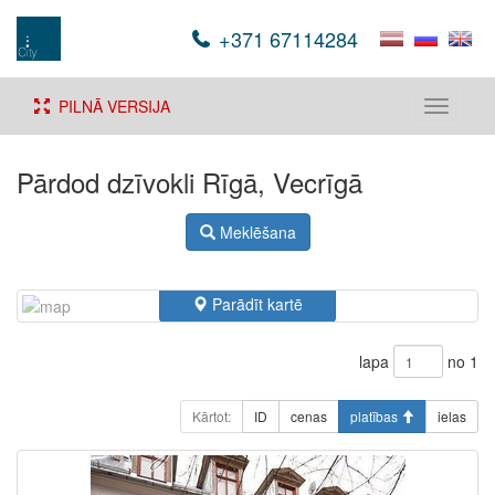
+371 67114284
PILNĀ VERSIJA
Toggle
navigati
Pārdod dzīvokli Rīgā, Vecrīgā
Meklēšana
Parādīt kartē
lapa
no 1
Kārtot:
ID
cenas
platības
ielas