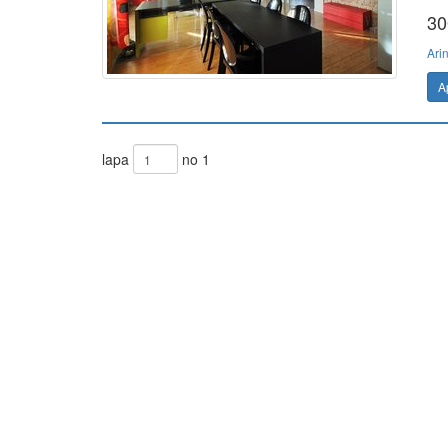
30
Ari
A
lapa
no 1