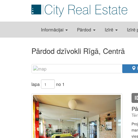
Informācijai
Pārdod
Izīrē
Izīrē
Pārdod dzīvokli Rīgā, Centrā
lapa
no 1
I
Pā
Tēr
Pro
mans
vies