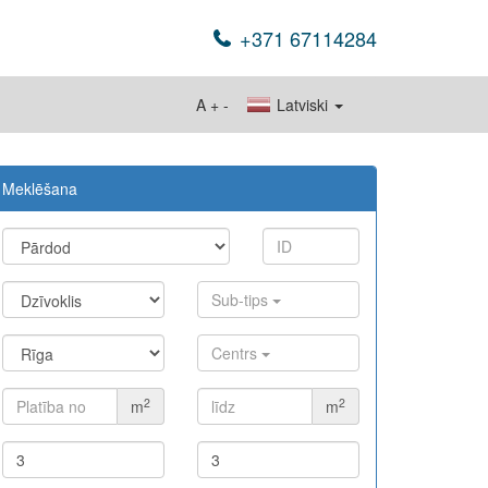
+371 67114284
A
+
-
Latviski
Meklēšana
Sub-tips
Centrs
2
2
m
m