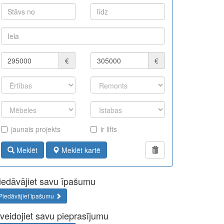
€
€
jaunais projekts
ir lifts
Meklēt
Meklēt kartē
iedāvājiet savu īpašumu
Piedāvājiet īpašumu
zveidojiet savu pieprasījumu