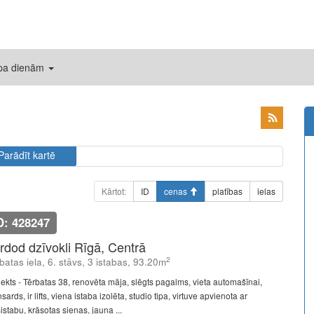
 pa dienām
Parādīt kartē
Kārtot:
ID
cenas
platības
ielas
D: 428247
rdod dzīvokli Rīgā, Centrā
2
batas iela, 6. stāvs, 3 istabas, 93.20m
jekts - Tērbatas 38, renovēta māja, slēgts pagalms, vieta automašīnai,
ards, ir lifts, viena istaba izolēta, studio tipa, virtuve apvienota ar
istabu, krāsotas sienas, jauna ...