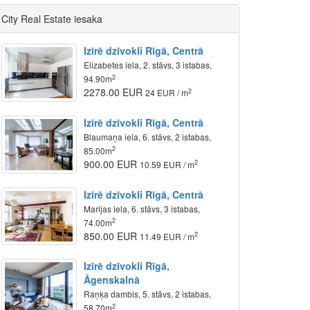
City Real Estate iesaka
Izīrē dzīvokli Rīgā, Centrā
Elizabetes iela, 2. stāvs, 3 istabas,
2
94.90m
2278.00 EUR
2
24 EUR / m
Izīrē dzīvokli Rīgā, Centrā
Blaumaņa iela, 6. stāvs, 2 istabas,
2
85.00m
900.00 EUR
2
10.59 EUR / m
Izīrē dzīvokli Rīgā, Centrā
Marijas iela, 6. stāvs, 3 istabas,
2
74.00m
850.00 EUR
2
11.49 EUR / m
Izīrē dzīvokli Rīgā,
Āgenskalnā
Raņķa dambis, 5. stāvs, 2 istabas,
2
58.70m