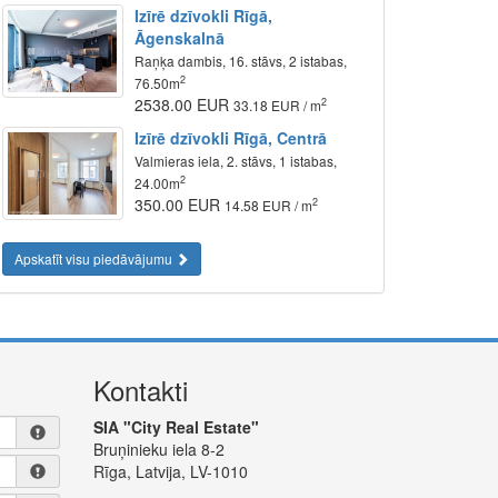
Izīrē dzīvokli Rīgā,
Āgenskalnā
Raņķa dambis, 16. stāvs, 2 istabas,
2
76.50m
2538.00 EUR
2
33.18 EUR / m
Izīrē dzīvokli Rīgā, Centrā
Valmieras iela, 2. stāvs, 1 istabas,
2
24.00m
350.00 EUR
2
14.58 EUR / m
Apskatīt visu piedāvājumu
Kontakti
SIA "City Real Estate"
Bruņinieku iela 8-2
Rīga, Latvija, LV-1010