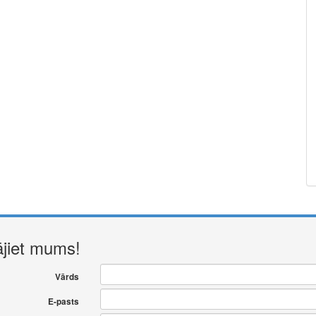
ājiet mums!
Vārds
E-pasts