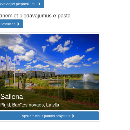
Izveidojiet pieprasījumu
aņemiet piedāvājumus e-pastā
Pieteikties
Saliena
Piņķi, Babītes novads, Latvija
Apskatīt visus jaunos projektus