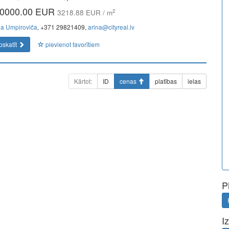
0000.00 EUR
2
3218.88 EUR / m
na Umpiroviča
, +371 29821409,
arina@cityreal.lv
pskatīt
pievienot favorītiem
Kārtot:
ID
cenas
platības
ielas
P
I