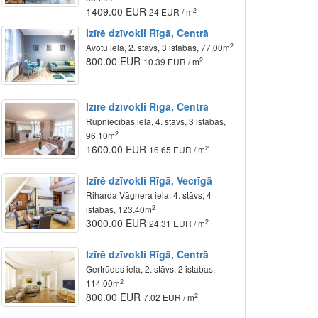
1409.00 EUR
2
24 EUR / m
Izīrē dzīvokli Rīgā, Centrā
2
Avotu iela, 2. stāvs, 3 istabas, 77.00m
800.00 EUR
2
10.39 EUR / m
Izīrē dzīvokli Rīgā, Centrā
Rūpniecības iela, 4. stāvs, 3 istabas,
2
96.10m
1600.00 EUR
2
16.65 EUR / m
Izīrē dzīvokli Rīgā, Vecrīgā
Riharda Vāgnera iela, 4. stāvs, 4
2
istabas, 123.40m
3000.00 EUR
2
24.31 EUR / m
Izīrē dzīvokli Rīgā, Centrā
Ģertrūdes iela, 2. stāvs, 2 istabas,
2
114.00m
800.00 EUR
2
7.02 EUR / m