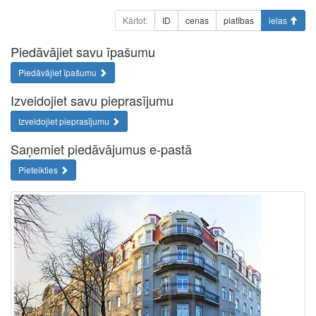
Kārtot:
ID
cenas
platības
ielas
Piedāvājiet savu īpašumu
Piedāvājiet īpašumu
Izveidojiet savu pieprasījumu
Izveidojiet pieprasījumu
Saņemiet piedāvājumus e-pastā
Pieteikties