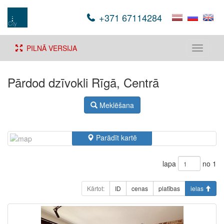
+371 67114284
PILNĀ VERSIJA
Toggle
navigati
Pārdod dzīvokli Rīgā, Centrā
Meklēšana
Parādīt kartē
lapa
no 1
Kārtot:
ID
cenas
platības
ielas