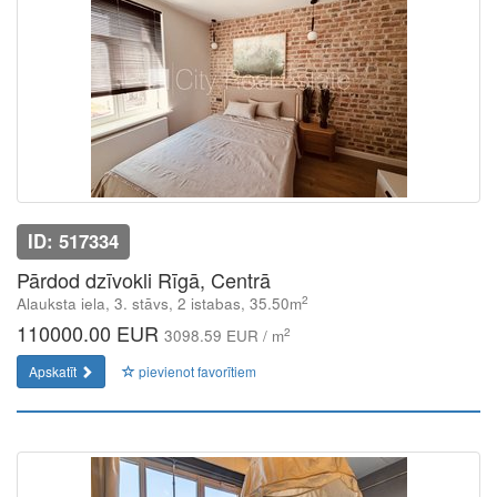
ID: 517334
Pārdod dzīvokli Rīgā, Centrā
2
Alauksta iela, 3. stāvs, 2 istabas, 35.50m
110000.00 EUR
2
3098.59 EUR / m
Apskatīt
pievienot favorītiem