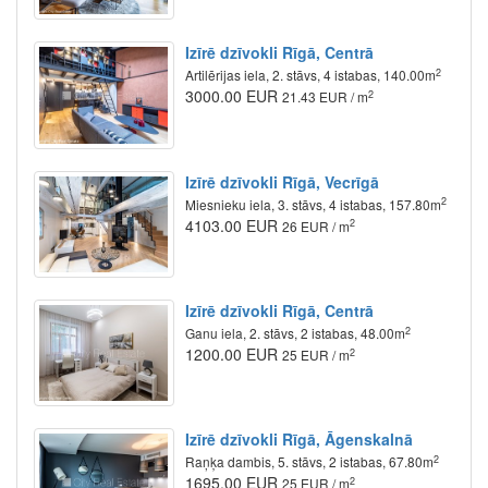
Izīrē dzīvokli Rīgā, Centrā
2
Artilērijas iela, 2. stāvs, 4 istabas, 140.00m
3000.00 EUR
2
21.43 EUR / m
Izīrē dzīvokli Rīgā, Vecrīgā
2
Miesnieku iela, 3. stāvs, 4 istabas, 157.80m
4103.00 EUR
2
26 EUR / m
Izīrē dzīvokli Rīgā, Centrā
2
Ganu iela, 2. stāvs, 2 istabas, 48.00m
1200.00 EUR
2
25 EUR / m
Izīrē dzīvokli Rīgā, Āgenskalnā
2
Raņķa dambis, 5. stāvs, 2 istabas, 67.80m
1695.00 EUR
2
25 EUR / m