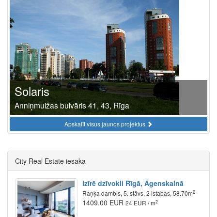
Solaris
Anniņmuižas bulvāris 41, 43, Rīga
Apskatīt visus jaunos projektus
City Real Estate iesaka
Izīrē dzīvokli Rīgā, Āgenskalnā
2
Raņķa dambis, 5. stāvs, 2 istabas, 58.70m
1409.00 EUR
2
24 EUR / m