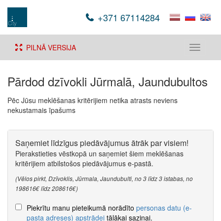
+371 67114284
PILNĀ VERSIJA
Toggle
navigati
Pārdod dzīvokli Jūrmalā, Jaundubultos
Pēc Jūsu meklēšanas kritērijiem netika atrasts neviens
nekustamais īpašums
Saņemiet līdzīgus piedāvājumus ātrāk par visiem!
Pierakstieties vēstkopā un saņemiet šiem meklēšanas
kritērijiem atbilstošos piedāvājumus e-pastā.
(Vēlos pirkt, Dzīvoklis, Jūrmala, Jaundubulti, no 3 līdz 3 istabas, no
198616€ līdz 208616€)
Piekrītu manu pieteikumā norādīto
personas datu (e-
pasta adreses) apstrādei
tālākai saziņai.