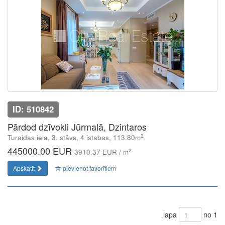
ID: 510842
Pārdod dzīvokli Jūrmalā, Dzintaros
2
Turaidas iela, 3. stāvs, 4 istabas, 113.80m
445000.00 EUR
2
3910.37 EUR / m
Apskatīt
pievienot favorītiem
lapa
no 1