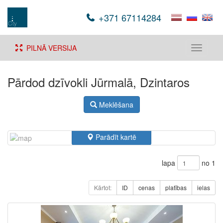
+371 67114284
PILNĀ VERSIJA
Toggle
navigati
Pārdod dzīvokli Jūrmalā, Dzintaros
Meklēšana
Parādīt kartē
lapa
no 1
Kārtot:
ID
cenas
platības
ielas