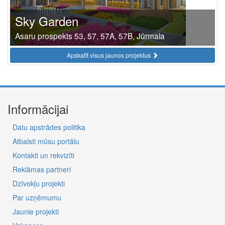
Sky Garden
Asaru prospekts 53, 57, 57A, 57B, Jūrmala
Apskatīt visus jaunos projektus
Informācijai
Datu apstrādes politika
Atbalsti mūsu portālu
Kontakti un rekvizīti
Reklāmas partneri
Dzīvokļu projekti
Par uzņēmumu
Jaunie projekti