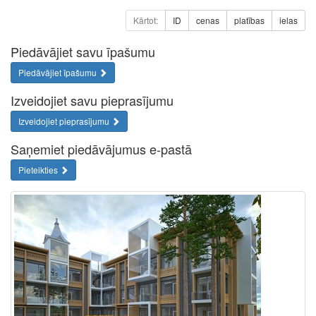
Kārtot:
ID
cenas
platības
ielas
Piedāvājiet savu īpašumu
Piedāvājiet īpašumu
Izveidojiet savu pieprasījumu
Izveidojiet pieprasījumu
Saņemiet piedāvājumus e-pastā
Pieteikties