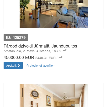
ID: 425279
Pārdod dzīvokli Jūrmalā, Jaundubultos
2
Amatas iela, 2. stāvs, 4 istabas, 183.80m
450000.00 EUR
2
2448.31 EUR / m
Apskatīt
pievienot favorītiem