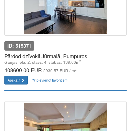
ID: 515371
Pārdod dzīvokli Jūrmalā, Pumpuros
2
Gaujas iela, 2. stāvs, 4 istabas, 139.00m
408600.00 EUR
2
2939.57 EUR / m
Apskatīt
pievienot favorītiem