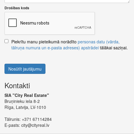
Drošības kods
Piekrītu manu pieteikumā norādīto
personas datu (vārda,
tālruņa numura un e-pasta adreses) apstrādei
tālākai saziņai.
Nosūtīt jautājumu
Kontakti
SIA "City Real Estate"
Bruņinieku iela 8-2
Rīga, Latvija, LV-1010
Tālrunis:
+371 67114284
E-pasts:
city@cityreal.lv