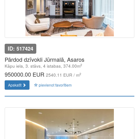
ID: 517424
Pārdod dzīvokli Jūrmalā, Asaros
2
Kāpu iela, 3. stāvs, 4 istabas, 374.00m
950000.00 EUR
2
2540.11 EUR / m
Apskatīt
pievienot favorītiem