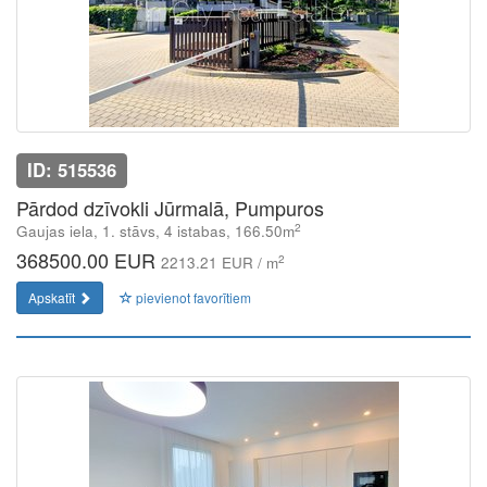
ID: 515536
Pārdod dzīvokli Jūrmalā, Pumpuros
2
Gaujas iela, 1. stāvs, 4 istabas, 166.50m
368500.00 EUR
2
2213.21 EUR / m
Apskatīt
pievienot favorītiem