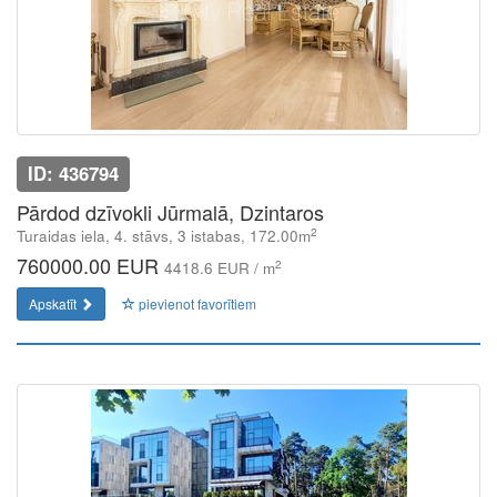
ID: 436794
Pārdod dzīvokli Jūrmalā, Dzintaros
2
Turaidas iela, 4. stāvs, 3 istabas, 172.00m
760000.00 EUR
2
4418.6 EUR / m
Apskatīt
pievienot favorītiem