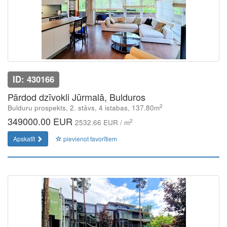
ID: 430166
Pārdod dzīvokli Jūrmalā, Bulduros
2
Bulduru prospekts, 2. stāvs, 4 istabas, 137.80m
349000.00 EUR
2
2532.66 EUR / m
Apskatīt
pievienot favorītiem