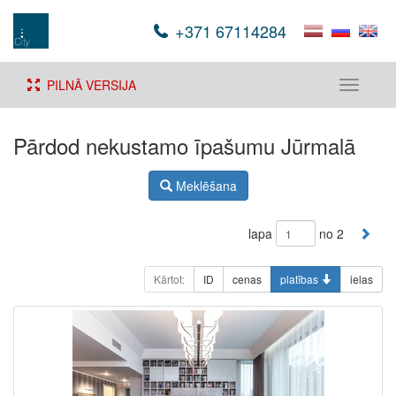
+371 67114284
PILNĀ VERSIJA
Toggle
navigati
Pārdod nekustamo īpašumu Jūrmalā
Meklēšana
lapa
no 2
Kārtot:
ID
cenas
platības
ielas