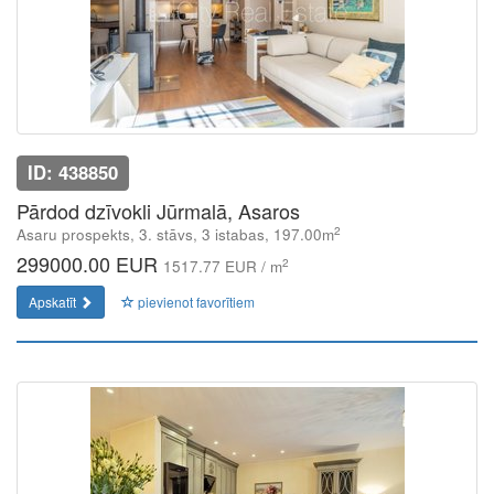
ID: 438850
Pārdod dzīvokli Jūrmalā, Asaros
2
Asaru prospekts, 3. stāvs, 3 istabas, 197.00m
299000.00 EUR
2
1517.77 EUR / m
Apskatīt
pievienot favorītiem