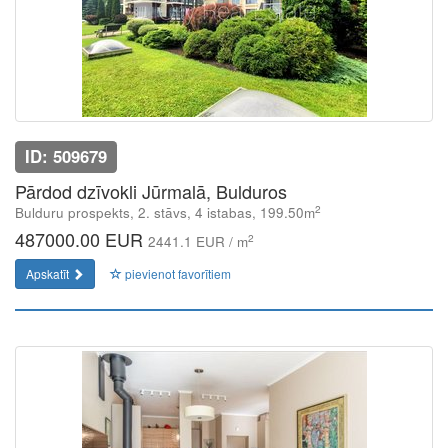
ID: 509679
Pārdod dzīvokli Jūrmalā, Bulduros
2
Bulduru prospekts, 2. stāvs, 4 istabas, 199.50m
487000.00 EUR
2
2441.1 EUR / m
Apskatīt
pievienot favorītiem