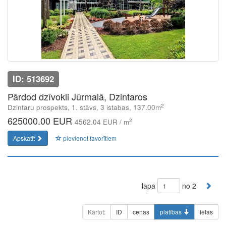
ID: 513692
Pārdod dzīvokli Jūrmalā, Dzintaros
2
Dzintaru prospekts, 1. stāvs, 3 istabas, 137.00m
625000.00 EUR
2
4562.04 EUR / m
Apskatīt
pievienot favorītiem
lapa
no 2
Kārtot:
ID
cenas
platības
ielas