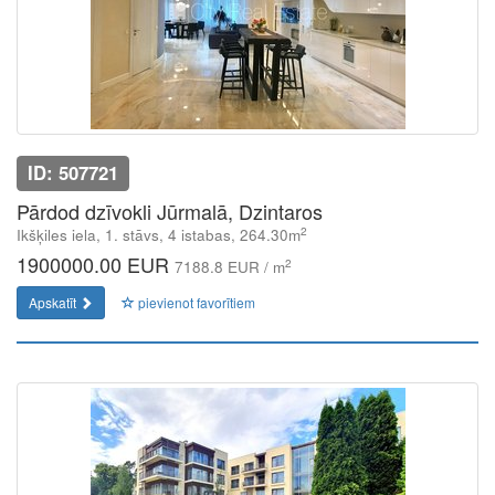
ID: 507721
Pārdod dzīvokli Jūrmalā, Dzintaros
2
Ikšķiles iela, 1. stāvs, 4 istabas, 264.30m
1900000.00 EUR
2
7188.8 EUR / m
Apskatīt
pievienot favorītiem