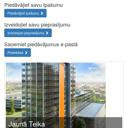
Piedāvājiet savu īpašumu
Piedāvājiet īpašumu
Izveidojiet savu pieprasījumu
Izveidojiet pieprasījumu
Saņemiet piedāvājumus e-pastā
Pieteikties
Jaunā Teika