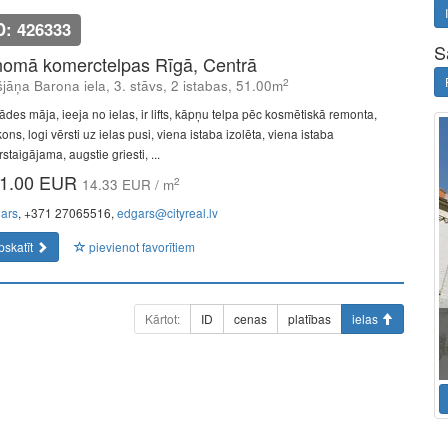
D: 426333
S
nomā komerctelpas Rīgā, Centrā
2
šjāņa Barona iela, 3. stāvs, 2 istabas, 51.00m
ādes māja, ieeja no ielas, ir lifts, kāpņu telpa pēc kosmētiskā remonta,
ons, logi vērsti uz ielas pusi, viena istaba izolēta, viena istaba
staigājama, augstie griesti, ...
1.00 EUR
2
14.33 EUR / m
ars
, +371 27065516,
edgars@cityreal.lv
pskatīt
pievienot favorītiem
Kārtot:
ID
cenas
platības
ielas