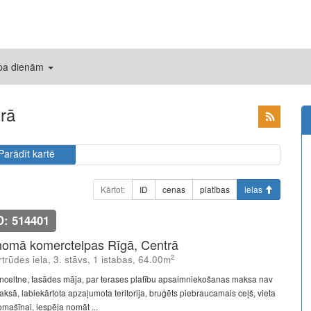
 pa dienām
rā
Parādīt kartē
Kārtot:
ID
cenas
platības
ielas
D: 514401
nomā komerctelpas Rīgā, Centrā
2
trūdes iela, 3. stāvs, 1 istabas, 64.00m
nceltne, fasādes māja, par terases platību apsaimniekošanas maksa nav
aksā, labiekārtota apzaļumota teritorija, bruģēts piebraucamais ceļš, vieta
omašīnai, iespēja nomāt ...