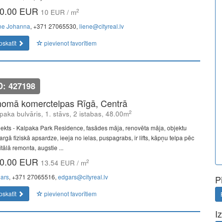
0.00 EUR
2
10 EUR / m
ne Johanna
, +371 27065530,
liene@cityreal.lv
pskatīt
pievienot favorītiem
D: 427198
nomā komerctelpas Rīgā, Centrā
2
paka bulvāris, 1. stāvs, 2 istabas, 48.00m
jekts - Kalpaka Park Residence, fasādes māja, renovēta māja, objektu
rgā fiziskā apsardze, ieeja no ielas, puspagrabs, ir lifts, kāpņu telpa pēc
tālā remonta, augstie ...
0.00 EUR
2
13.54 EUR / m
ars
, +371 27065516,
edgars@cityreal.lv
P
pskatīt
pievienot favorītiem
I