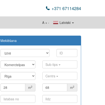
+371 67114284
A
+
-
Latviski
Meklēšana
Sub-tips
Centrs
2
2
m
m