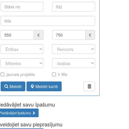
€
€
jaunais projekts
ir lifts
Meklēt
Meklēt kartē
iedāvājiet savu īpašumu
Piedāvājiet īpašumu
zveidojiet savu pieprasījumu