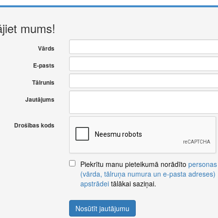
ājiet mums!
Vārds
E-pasts
Tālrunis
Jautājums
Drošības kods
Piekrītu manu pieteikumā norādīto
personas
(vārda, tālruņa numura un e-pasta adreses)
apstrādei
tālākai saziņai.
Nosūtīt jautājumu