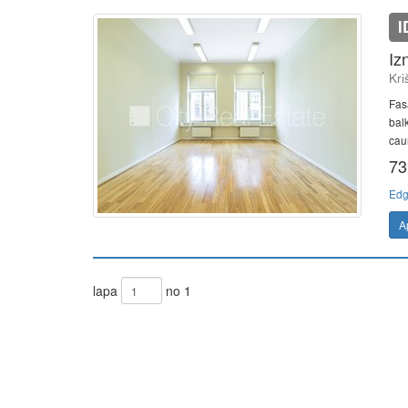
I
Iz
Kri
Fas
balk
caur
73
Edg
A
lapa
no 1