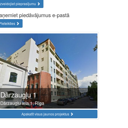
Izveidojiet pieprasījumu
aņemiet piedāvājumus e-pastā
Pieteikties
Dārzaugļu 1
Dārzaugļu iela 1, Rīga
Apskatīt visus jaunos projektus