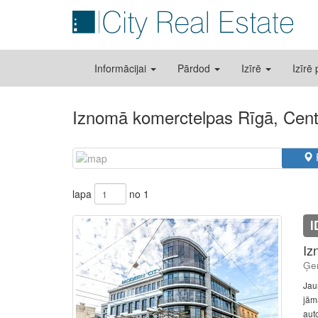
Informācijai
Pārdod
Izīrē
Izīrē
Iznomā komerctelpas Rīgā, Cent
lapa
no 1
I
Iz
Ģer
Jau
jām
aut