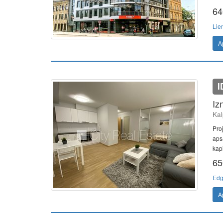
64
Lie
A
I
Iz
Kal
Pro
apsa
kapi
65
Edg
A