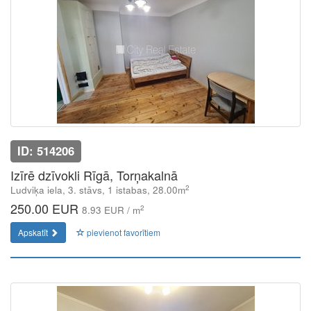
ID: 514206
Izīrē dzīvokli Rīgā, Torņakalnā
2
Ludviķa iela, 3. stāvs, 1 istabas, 28.00m
250.00 EUR
2
8.93 EUR / m
Apskatīt
pievienot favorītiem