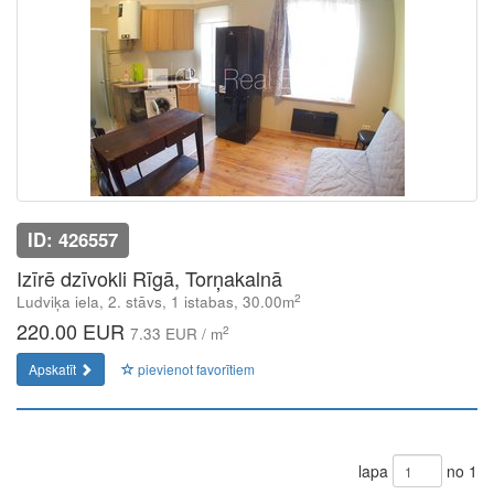
ID: 426557
Izīrē dzīvokli Rīgā, Torņakalnā
2
Ludviķa iela, 2. stāvs, 1 istabas, 30.00m
220.00 EUR
2
7.33 EUR / m
Apskatīt
pievienot favorītiem
lapa
no 1