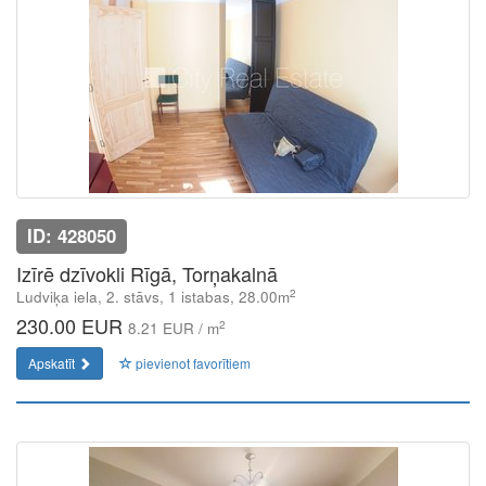
ID: 428050
Izīrē dzīvokli Rīgā, Torņakalnā
2
Ludviķa iela, 2. stāvs, 1 istabas, 28.00m
230.00 EUR
2
8.21 EUR / m
Apskatīt
pievienot favorītiem