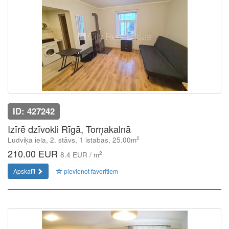
ID: 427242
Izīrē dzīvokli Rīgā, Torņakalnā
2
Ludviķa iela, 2. stāvs, 1 istabas, 25.00m
210.00 EUR
2
8.4 EUR / m
Apskatīt
pievienot favorītiem