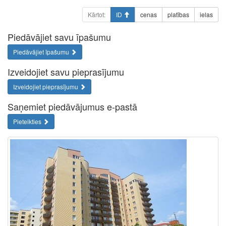
Kārtot:
ID
cenas
platības
ielas
Piedāvājiet savu īpašumu
Piedāvājiet īpašumu
Izveidojiet savu pieprasījumu
Izveidojiet pieprasījumu
Saņemiet piedāvājumus e-pastā
Pieteikties