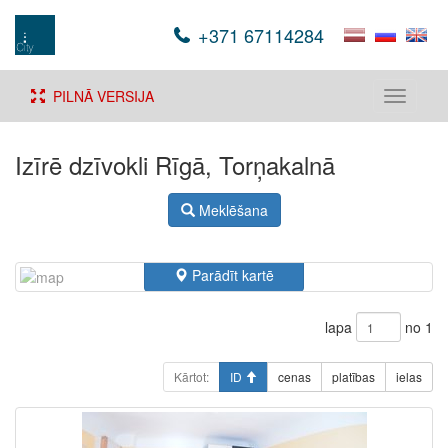
+371 67114284
PILNĀ VERSIJA
Toggle
navigati
Izīrē dzīvokli Rīgā, Torņakalnā
Meklēšana
Parādīt kartē
lapa
no 1
Kārtot:
ID
cenas
platības
ielas