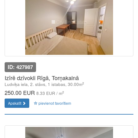
ID: 427987
Izīrē dzīvokli Rīgā, Torņakalnā
2
Ludviķa iela, 2. stāvs, 1 istabas, 30.00m
250.00 EUR
2
8.33 EUR / m
Apskatīt
pievienot favorītiem