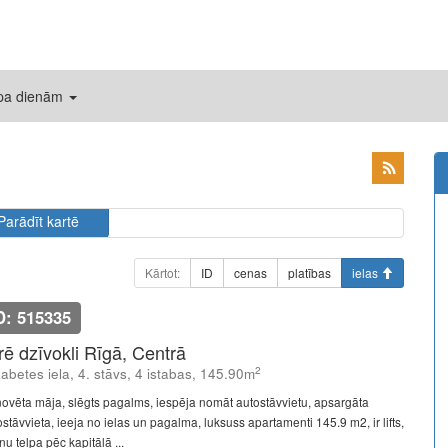
 pa dienām
Parādīt kartē
Kārtot:
ID
cenas
platības
ielas
D: 515335
īrē dzīvokli Rīgā, Centrā
2
zabetes iela, 4. stāvs, 4 istabas, 145.90m
ovēta māja, slēgts pagalms, iespēja nomāt autostāvvietu, apsargāta
stāvvieta, ieeja no ielas un pagalma, luksuss apartamenti 145.9 m2, ir lifts,
u telpa pēc kapitālā ...