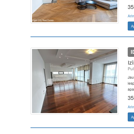
35
Ari
A
I
Iz
Pul
Jau
ies
apar
35
Ari
A