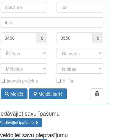
€
€
jaunais projekts
ir lifts
Meklēt
Meklēt kartē
iedāvājiet savu īpašumu
Piedāvājiet īpašumu
zveidojiet savu pieprasījumu