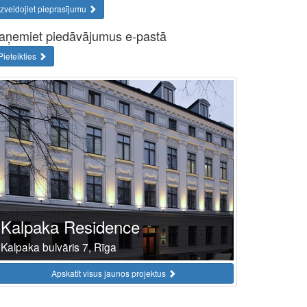
Izveidojiet pieprasījumu
aņemiet piedāvājumus e-pastā
Pieteikties
Kalpaka Residence
Kalpaka bulvāris 7, Rīga
Apskatīt visus jaunos projektus