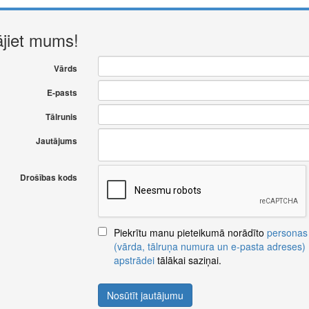
ājiet mums!
Vārds
E-pasts
Tālrunis
Jautājums
Drošības kods
Piekrītu manu pieteikumā norādīto
personas
(vārda, tālruņa numura un e-pasta adreses)
apstrādei
tālākai saziņai.
Nosūtīt jautājumu