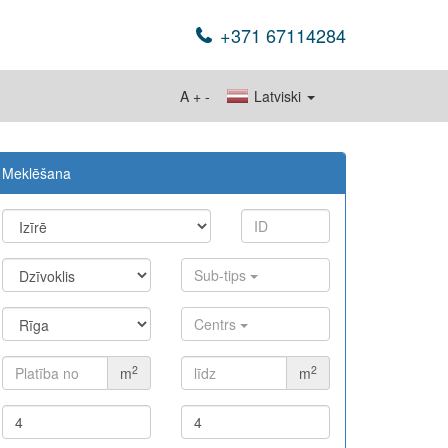
+371 67114284
A
+
-
Latviski
Meklēšana
Sub-tips
Centrs
2
2
m
m