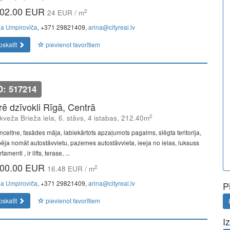
02.00 EUR
2
24 EUR / m
na Umpiroviča
, +371 29821409,
arina@cityreal.lv
pskatīt
pievienot favorītiem
D: 517214
īrē dzīvokli Rīgā, Centrā
2
kveža Brieža iela, 6. stāvs, 4 istabas, 212.40m
nceltne, fasādes māja, labiekārtots apzaļumots pagalms, slēgta teritorija,
pēja nomāt autostāvvietu, pazemes autostāvvieta, ieeja no ielas, luksuss
tamenti , ir lifts, terase, ...
00.00 EUR
2
16.48 EUR / m
na Umpiroviča
, +371 29821409,
arina@cityreal.lv
P
pskatīt
pievienot favorītiem
I