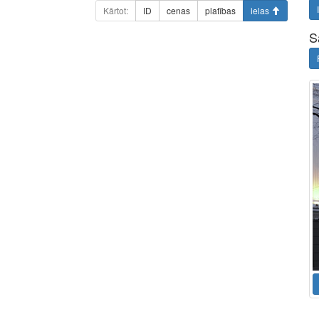
Kārtot:
ID
cenas
platības
ielas
S