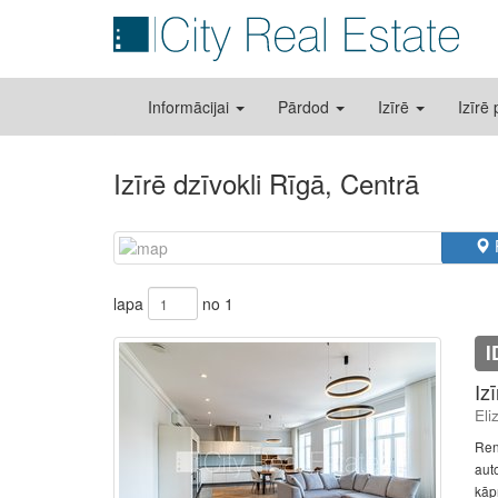
Informācijai
Pārdod
Izīrē
Izīrē
Izīrē dzīvokli Rīgā, Centrā
lapa
no 1
I
Iz
Eli
Ren
auto
kāpņ