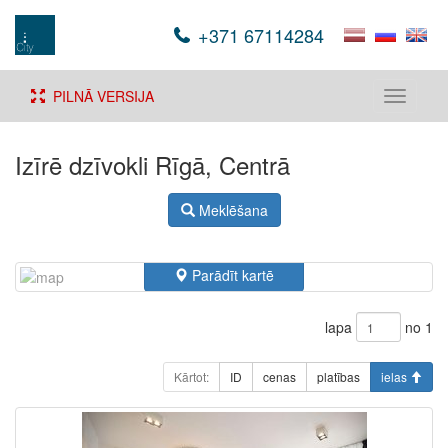
+371 67114284
PILNĀ VERSIJA
Toggle
navigati
Izīrē dzīvokli Rīgā, Centrā
Meklēšana
Parādīt kartē
lapa
no 1
Kārtot:
ID
cenas
platības
ielas