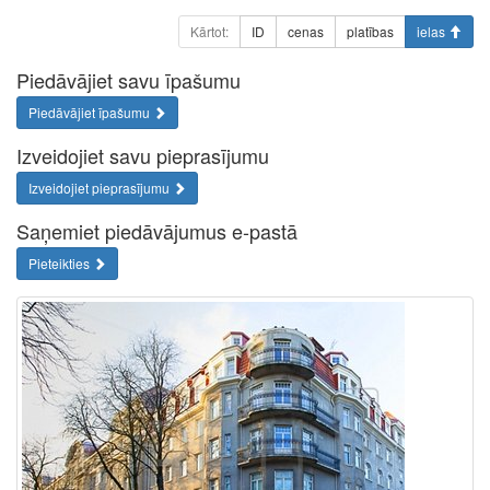
Kārtot:
ID
cenas
platības
ielas
Piedāvājiet savu īpašumu
Piedāvājiet īpašumu
Izveidojiet savu pieprasījumu
Izveidojiet pieprasījumu
Saņemiet piedāvājumus e-pastā
Pieteikties