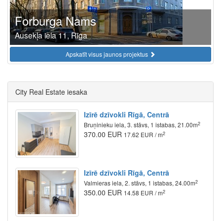
Forburga Nams
Ausekļa iela 11, Rīga
Apskatīt visus jaunos projektus
City Real Estate iesaka
Izīrē dzīvokli Rīgā, Centrā
2
Bruņinieku iela, 3. stāvs, 1 istabas, 21.00m
370.00 EUR
2
17.62 EUR / m
Izīrē dzīvokli Rīgā, Centrā
2
Valmieras iela, 2. stāvs, 1 istabas, 24.00m
350.00 EUR
2
14.58 EUR / m