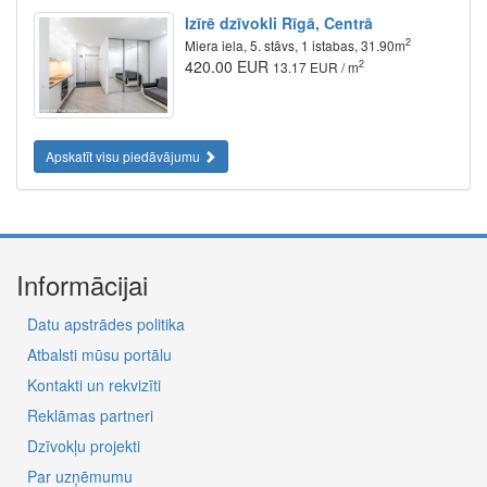
Izīrē dzīvokli Rīgā, Centrā
2
Miera iela, 5. stāvs, 1 istabas, 31.90m
420.00 EUR
2
13.17 EUR / m
Apskatīt visu piedāvājumu
Informācijai
Datu apstrādes politika
Atbalsti mūsu portālu
Kontakti un rekvizīti
Reklāmas partneri
Dzīvokļu projekti
Par uzņēmumu