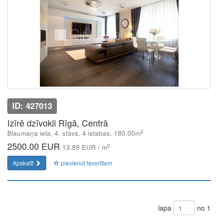
ID: 427013
Izīrē dzīvokli Rīgā, Centrā
2
Blaumaņa iela, 4. stāvs, 4 istabas, 180.00m
2500.00 EUR
2
13.89 EUR / m
Apskatīt
pievienot favorītiem
lapa
no 1