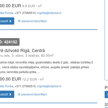
00.00 EUR
2
9.8 EUR / m
rīda Punka
, +371 27065510,
ingrida@cityreal.lv
pskatīt
pievienot favorītiem
D: 424152
īrē dzīvokli Rīgā, Centrā
2
u iela, 3. stāvs, 3 istabas, 82.00m
alma māja, renovēta māja, guļamistabu skaits 2 gab., istabas izolētas 2
, viena istaba caurstaigājama, virtuve, augstie griesti, paklāja grīdas
ums, lamināta parketa grīda, ...
00.00 EUR
2
12.2 EUR / m
rīda Punka
, +371 27065510,
ingrida@cityreal.lv
P
pskatīt
pievienot favorītiem
I