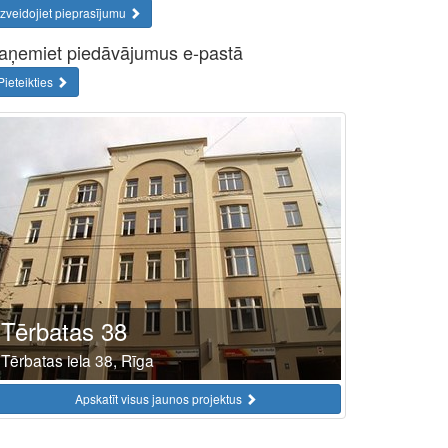
Izveidojiet pieprasījumu
aņemiet piedāvājumus e-pastā
Pieteikties
Tērbatas 38
Tērbatas iela 38, Rīga
Apskatīt visus jaunos projektus