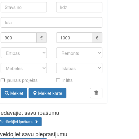
€
€
jaunais projekts
ir lifts
Meklēt
Meklēt kartē
iedāvājiet savu īpašumu
Piedāvājiet īpašumu
zveidojiet savu pieprasījumu