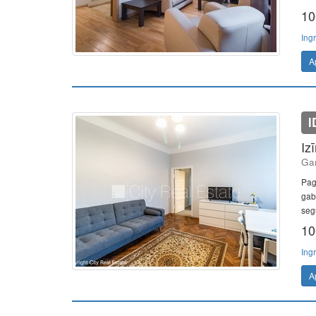
10
Ing
A
I
Iz
Gan
Pag
gab.
seg
10
Ing
A