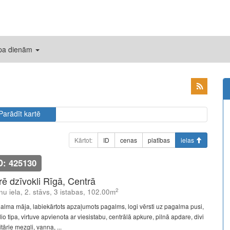
 pa dienām
Parādīt kartē
Kārtot:
ID
cenas
platības
ielas
D: 425130
īrē dzīvokli Rīgā, Centrā
2
u iela, 2. stāvs, 3 istabas, 102.00m
alma māja, labiekārtots apzaļumots pagalms, logi vērsti uz pagalma pusi,
io tipa, virtuve apvienota ar viesistabu, centrālā apkure, pilnā apdare, divi
tārie mezgli, vanna, ...