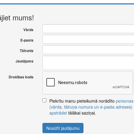
ājiet mums!
Vārds
E-pasts
Tālrunis
Jautājums
Drošības kods
Piekrītu manu pieteikumā norādīto
personas
(vārda, tālruņa numura un e-pasta adreses)
apstrādei
tālākai saziņai.
Nosūtīt jautājumu