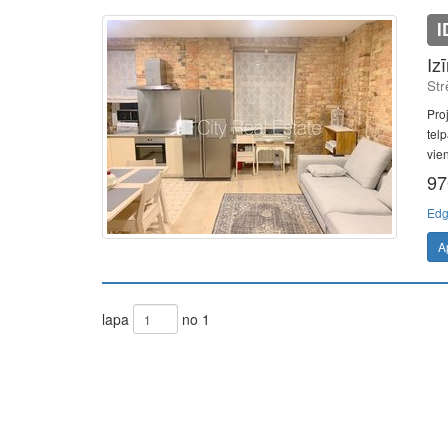
I
Iz
Str
Pro
tel
vien
97
Edg
A
lapa
no 1