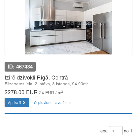
ID: 467434
Izīrē dzīvokli Rīgā, Centrā
2
Elizabetes iela, 2. stāvs, 3 istabas, 94.90m
2278.00 EUR
2
24 EUR / m
Apskatīt
pievienot favorītiem
lapa
no 1