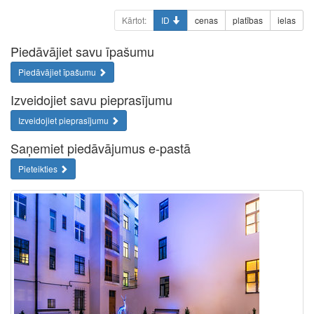
Kārtot:
ID
cenas
platības
ielas
Piedāvājiet savu īpašumu
Piedāvājiet īpašumu
Izveidojiet savu pieprasījumu
Izveidojiet pieprasījumu
Saņemiet piedāvājumus e-pastā
Pieteikties