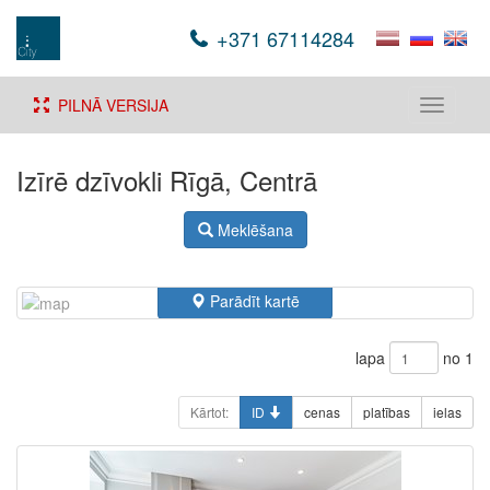
+371 67114284
PILNĀ VERSIJA
Toggle
navigati
Izīrē dzīvokli Rīgā, Centrā
Meklēšana
Parādīt kartē
lapa
no 1
Kārtot:
ID
cenas
platības
ielas