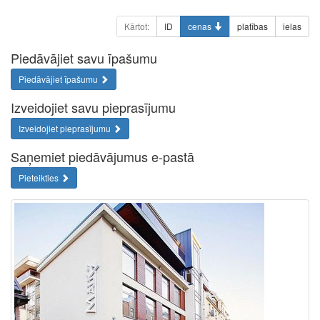
Kārtot:
ID
cenas
platības
ielas
Piedāvājiet savu īpašumu
Piedāvājiet īpašumu
Izveidojiet savu pieprasījumu
Izveidojiet pieprasījumu
Saņemiet piedāvājumus e-pastā
Pieteikties