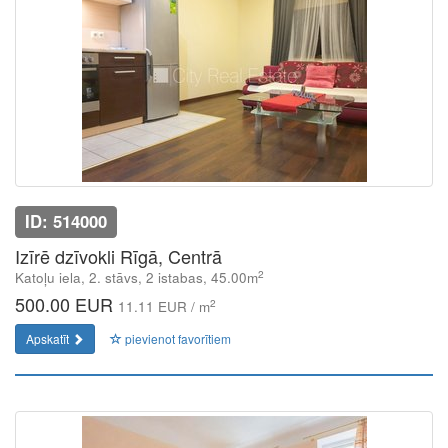
ID: 514000
Izīrē dzīvokli Rīgā, Centrā
2
Katoļu iela, 2. stāvs, 2 istabas, 45.00m
500.00 EUR
2
11.11 EUR / m
Apskatīt
pievienot favorītiem