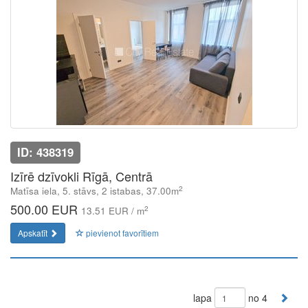
ID: 438319
Izīrē dzīvokli Rīgā, Centrā
2
Matīsa iela, 5. stāvs, 2 istabas, 37.00m
500.00 EUR
2
13.51 EUR / m
Apskatīt
pievienot favorītiem
lapa
no 4