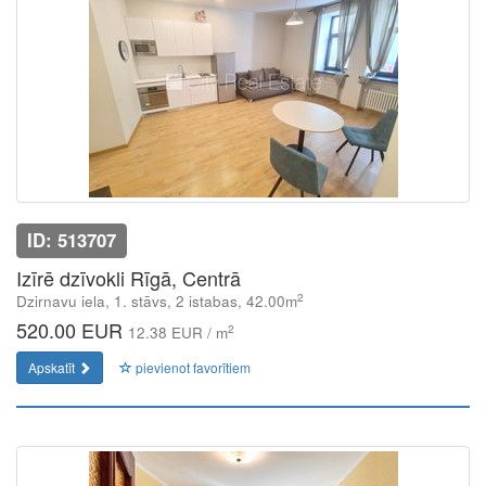
ID: 513707
Izīrē dzīvokli Rīgā, Centrā
2
Dzirnavu iela, 1. stāvs, 2 istabas, 42.00m
520.00 EUR
2
12.38 EUR / m
Apskatīt
pievienot favorītiem