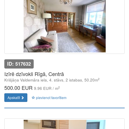
ID: 517632
Izīrē dzīvokli Rīgā, Centrā
2
Krišjāņa Valdemāra iela, 4. stāvs, 2 istabas, 50.20m
500.00 EUR
2
9.96 EUR / m
Apskatīt
pievienot favorītiem