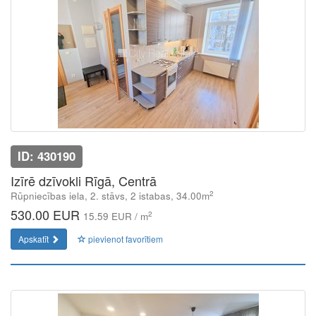
ID: 430190
Izīrē dzīvokli Rīgā, Centrā
2
Rūpniecības iela, 2. stāvs, 2 istabas, 34.00m
530.00 EUR
2
15.59 EUR / m
Apskatīt
pievienot favorītiem