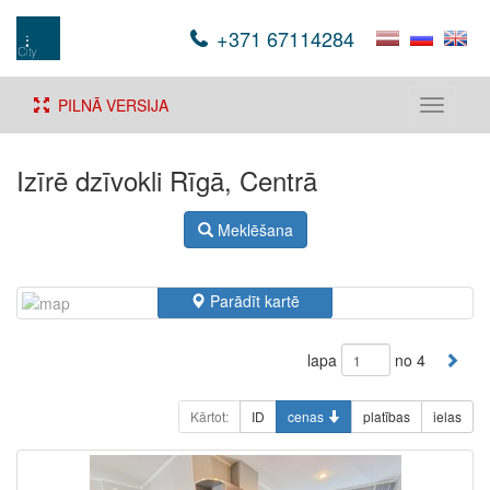
+371 67114284
PILNĀ VERSIJA
Toggle
navigati
Izīrē dzīvokli Rīgā, Centrā
Meklēšana
Parādīt kartē
lapa
no 4
Kārtot:
ID
cenas
platības
ielas