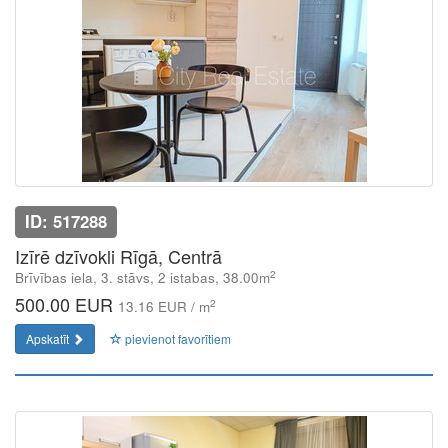
ID: 517288
Izīrē dzīvokli Rīgā, Centrā
2
Brīvības iela, 3. stāvs, 2 istabas, 38.00m
500.00 EUR
2
13.16 EUR / m
Apskatīt
pievienot favorītiem