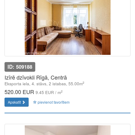
ID: 509188
Izīrē dzīvokli Rīgā, Centrā
2
Eksporta iela, 4. stāvs, 2 istabas, 55.00m
520.00 EUR
2
9.45 EUR / m
Apskatīt
pievienot favorītiem