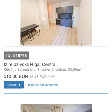
ID: 516748
Izīrē dzīvokli Rīgā, Centrā
2
Krišjāņa Barona iela, 3. stāvs, 2 istabas, 33.00m
510.00 EUR
2
15.45 EUR / m
Apskatīt
pievienot favorītiem