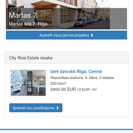
Martas 7
Martas iela 7, Rīga
Apskatīt visus jaunos projektus
City Real Estate iesaka
Izīrē dzīvokli Rīgā, Centrā
Republikas laukums, 6. stāvs, 3 istabas,
2
200.00m
2400.00 EUR
2
12 EUR / m
Apskatīt visu piedāvājumu