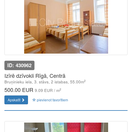
ID: 430962
Izīrē dzīvokli Rīgā, Centrā
2
Bruņinieku iela, 3. stāvs, 2 istabas, 55.00m
500.00 EUR
2
9.09 EUR / m
Apskatīt
pievienot favorītiem