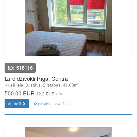
ID: 518116
Izīrē dzīvokli Rīgā, Centrā
2
Klusā iela, 3. stāvs, 2 istabas, 41.00m
500.00 EUR
2
12.2 EUR / m
Apskatīt
pievienot favorītiem