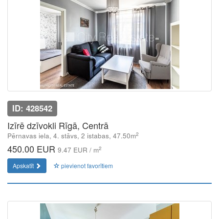
ID: 428542
Izīrē dzīvokli Rīgā, Centrā
2
Pērnavas iela, 4. stāvs, 2 istabas, 47.50m
450.00 EUR
2
9.47 EUR / m
Apskatīt
pievienot favorītiem