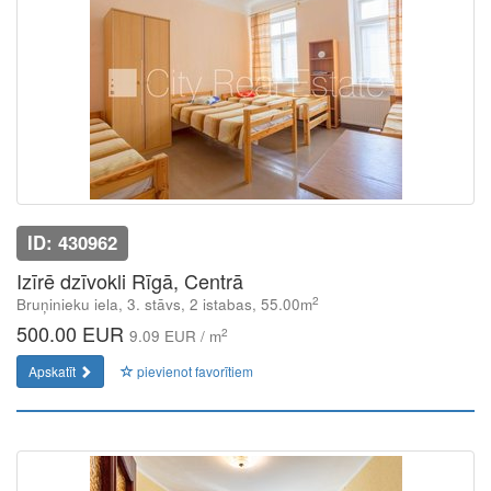
ID: 430962
Izīrē dzīvokli Rīgā, Centrā
2
Bruņinieku iela, 3. stāvs, 2 istabas, 55.00m
500.00 EUR
2
9.09 EUR / m
Apskatīt
pievienot favorītiem