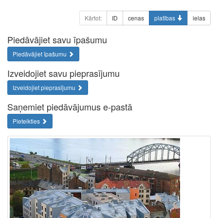
Kārtot:
ID
cenas
platības
ielas
Piedāvājiet savu īpašumu
Piedāvājiet īpašumu
Izveidojiet savu pieprasījumu
Izveidojiet pieprasījumu
Saņemiet piedāvājumus e-pastā
Pieteikties