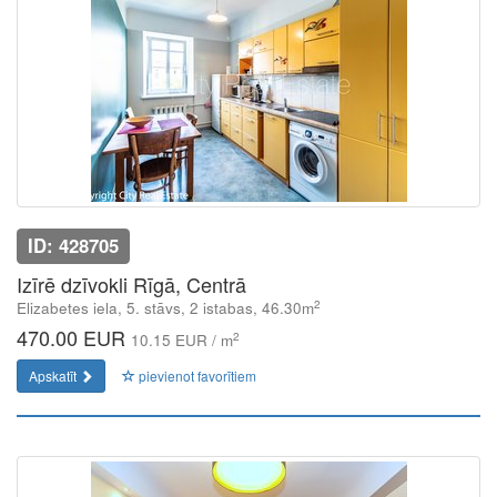
ID: 428705
Izīrē dzīvokli Rīgā, Centrā
2
Elizabetes iela, 5. stāvs, 2 istabas, 46.30m
470.00 EUR
2
10.15 EUR / m
Apskatīt
pievienot favorītiem