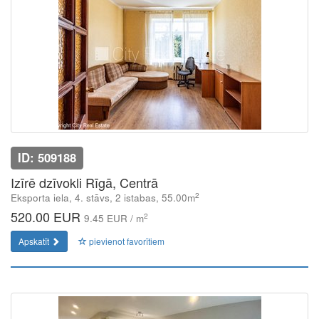
ID: 509188
Izīrē dzīvokli Rīgā, Centrā
2
Eksporta iela, 4. stāvs, 2 istabas, 55.00m
520.00 EUR
2
9.45 EUR / m
Apskatīt
pievienot favorītiem