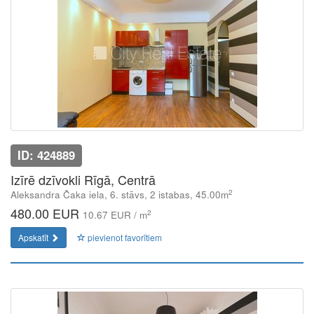
ID: 424889
Izīrē dzīvokli Rīgā, Centrā
2
Aleksandra Čaka iela, 6. stāvs, 2 istabas, 45.00m
480.00 EUR
2
10.67 EUR / m
Apskatīt
pievienot favorītiem