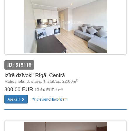
ID: 515118
Izīrē dzīvokli Rīgā, Centrā
2
Matīsa iela, 3. stāvs, 1 istabas, 22.00m
300.00 EUR
2
13.64 EUR / m
Apskatīt
pievienot favorītiem