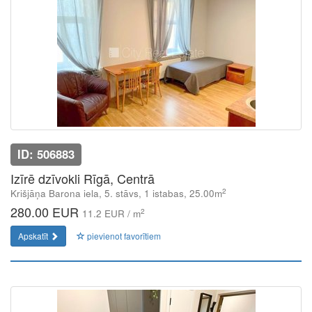
ID: 506883
Izīrē dzīvokli Rīgā, Centrā
2
Krišjāņa Barona iela, 5. stāvs, 1 istabas, 25.00m
280.00 EUR
2
11.2 EUR / m
Apskatīt
pievienot favorītiem