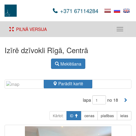
+371 67114284
PILNĀ VERSIJA
Toggle
navigati
Izīrē dzīvokli Rīgā, Centrā
Meklēšana
Parādīt kartē
lapa
no 18
Kārtot:
ID
cenas
platības
ielas