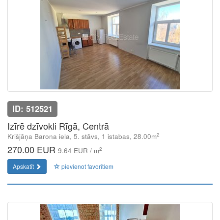
ID: 512521
Izīrē dzīvokli Rīgā, Centrā
2
Krišjāņa Barona iela, 5. stāvs, 1 istabas, 28.00m
270.00 EUR
2
9.64 EUR / m
Apskatīt
pievienot favorītiem