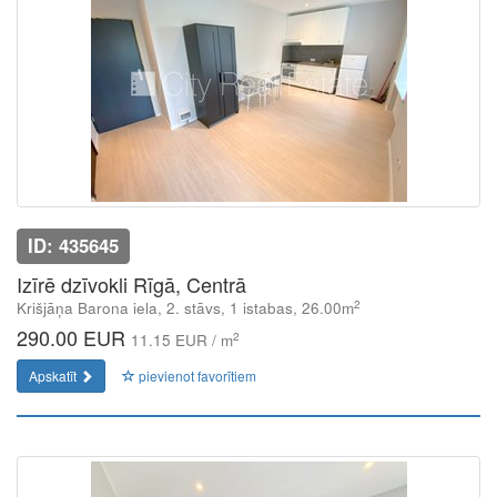
ID: 435645
Izīrē dzīvokli Rīgā, Centrā
2
Krišjāņa Barona iela, 2. stāvs, 1 istabas, 26.00m
290.00 EUR
2
11.15 EUR / m
Apskatīt
pievienot favorītiem