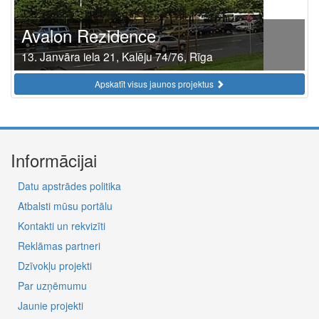
Avalon Rezidence
13. Janvāra iela 21, Kalēju 74/76, Rīga
Apskatīt visus jaunos projektus
Informācijai
Datu apstrādes politika
Atbalsti mūsu portālu
Kontakti un rekvizīti
Reklāmas partneri
Dzīvokļu projekti
Par uzņēmumu
Jaunie projekti