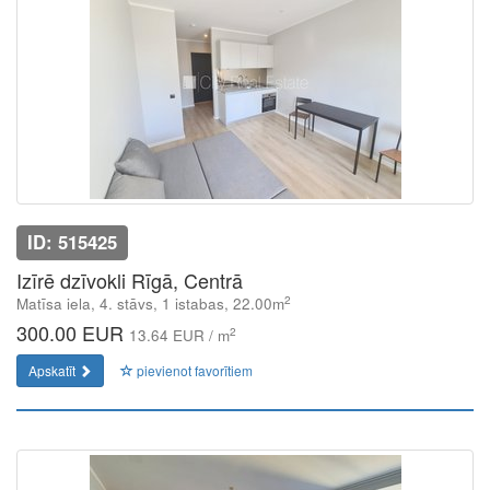
ID: 515425
Izīrē dzīvokli Rīgā, Centrā
2
Matīsa iela, 4. stāvs, 1 istabas, 22.00m
300.00 EUR
2
13.64 EUR / m
Apskatīt
pievienot favorītiem