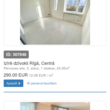
ID: 507648
Izīrē dzīvokli Rīgā, Centrā
2
Pērnavas iela, 3. stāvs, 1 istabas, 24.00m
290.00 EUR
2
12.08 EUR / m
Apskatīt
pievienot favorītiem