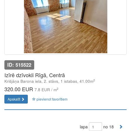
ID: 515522
Izīrē dzīvokli Rīgā, Centrā
2
Krišjāņa Barona iela, 2. stāvs, 1 istabas, 41.00m
320.00 EUR
2
7.8 EUR / m
Apskatīt
pievienot favorītiem
lapa
no 18