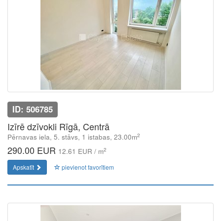
ID: 506785
Izīrē dzīvokli Rīgā, Centrā
2
Pērnavas iela, 5. stāvs, 1 istabas, 23.00m
290.00 EUR
2
12.61 EUR / m
Apskatīt
pievienot favorītiem