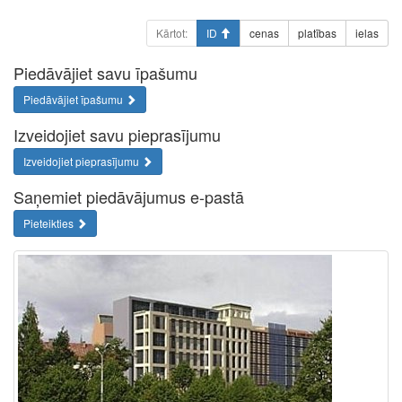
Kārtot:
ID
cenas
platības
ielas
Piedāvājiet savu īpašumu
Piedāvājiet īpašumu
Izveidojiet savu pieprasījumu
Izveidojiet pieprasījumu
Saņemiet piedāvājumus e-pastā
Pieteikties