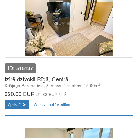
ID: 515137
Izīrē dzīvokli Rīgā, Centrā
2
Krišjāņa Barona iela, 3. stāvs, 1 istabas, 15.00m
320.00 EUR
2
21.33 EUR / m
Apskatīt
pievienot favorītiem