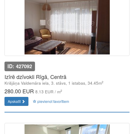
ID: 427092
Izīrē dzīvokli Rīgā, Centrā
2
Krišjāņa Valdemāra iela, 3. stāvs, 1 istabas, 34.45m
280.00 EUR
2
8.13 EUR / m
Apskatīt
pievienot favorītiem