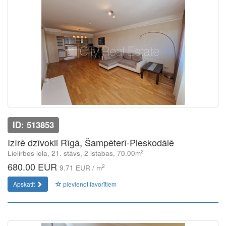
ID: 513853
Izīrē dzīvokli Rīgā, Šampēterī-Pleskodālē
2
Lielirbes iela, 21. stāvs, 2 istabas, 70.00m
680.00 EUR
2
9.71 EUR / m
Apskatīt
pievienot favorītiem