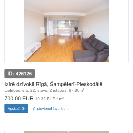
ID: 426125
Izīrē dzīvokli Rīgā, Šampēterī-Pleskodālē
2
Lielirbes iela, 22. stāvs, 2 istabas, 67.80m
700.00 EUR
2
10.32 EUR / m
Apskatīt
pievienot favorītiem