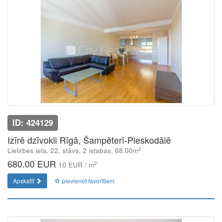
ID: 424129
Izīrē dzīvokli Rīgā, Šampēterī-Pleskodālē
2
Lielirbes iela, 22. stāvs, 2 istabas, 68.00m
680.00 EUR
2
10 EUR / m
Apskatīt
pievienot favorītiem