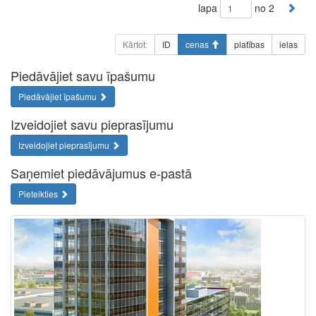
lapa
no 2
Kārtot:
ID
cenas
platības
ielas
Piedāvājiet savu īpašumu
Piedāvājiet īpašumu
Izveidojiet savu pieprasījumu
Izveidojiet pieprasījumu
Saņemiet piedāvājumus e-pastā
Pieteikties