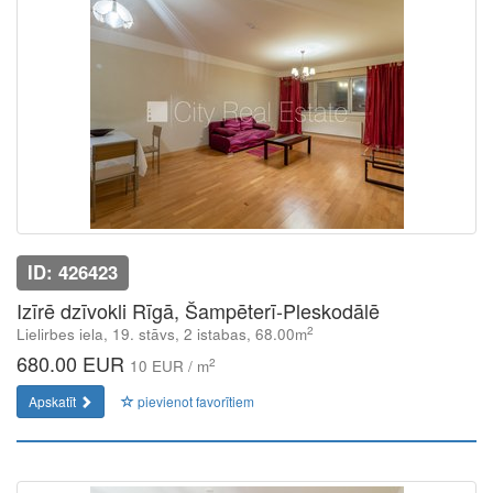
ID: 426423
Izīrē dzīvokli Rīgā, Šampēterī-Pleskodālē
2
Lielirbes iela, 19. stāvs, 2 istabas, 68.00m
680.00 EUR
2
10 EUR / m
Apskatīt
pievienot favorītiem