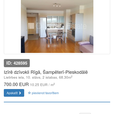
ID: 428595
Izīrē dzīvokli Rīgā, Šampēterī-Pleskodālē
2
Lielirbes iela, 10. stāvs, 2 istabas, 68.30m
700.00 EUR
2
10.25 EUR / m
Apskatīt
pievienot favorītiem