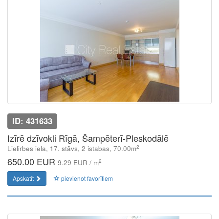
ID: 431633
Izīrē dzīvokli Rīgā, Šampēterī-Pleskodālē
2
Lielirbes iela, 17. stāvs, 2 istabas, 70.00m
650.00 EUR
2
9.29 EUR / m
Apskatīt
pievienot favorītiem