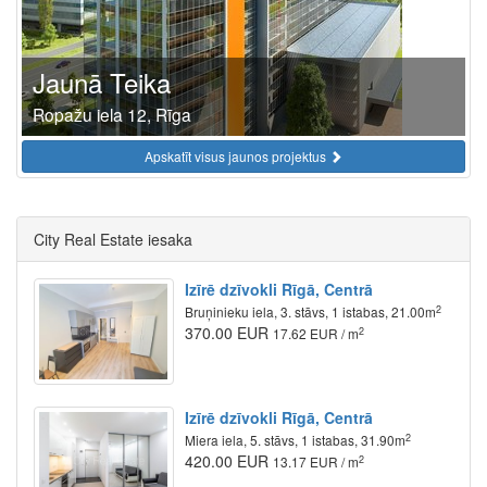
Jaunā Teika
Ropažu iela 12, Rīga
Apskatīt visus jaunos projektus
City Real Estate iesaka
Izīrē dzīvokli Rīgā, Centrā
2
Bruņinieku iela, 3. stāvs, 1 istabas, 21.00m
370.00 EUR
2
17.62 EUR / m
Izīrē dzīvokli Rīgā, Centrā
2
Miera iela, 5. stāvs, 1 istabas, 31.90m
420.00 EUR
2
13.17 EUR / m