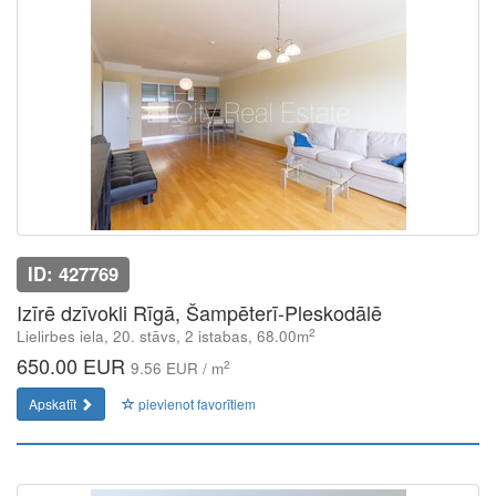
ID: 427769
Izīrē dzīvokli Rīgā, Šampēterī-Pleskodālē
2
Lielirbes iela, 20. stāvs, 2 istabas, 68.00m
650.00 EUR
2
9.56 EUR / m
Apskatīt
pievienot favorītiem