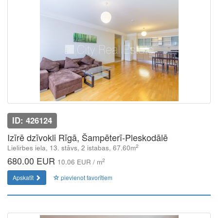
ID: 426124
Izīrē dzīvokli Rīgā, Šampēterī-Pleskodālē
2
Lielirbes iela, 13. stāvs, 2 istabas, 67.60m
680.00 EUR
2
10.06 EUR / m
Apskatīt
pievienot favorītiem