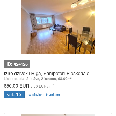
ID: 424126
Izīrē dzīvokli Rīgā, Šampēterī-Pleskodālē
2
Lielirbes iela, 2. stāvs, 2 istabas, 68.00m
650.00 EUR
2
9.56 EUR / m
Apskatīt
pievienot favorītiem