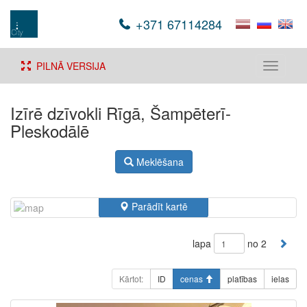
+371 67114284
PILNĀ VERSIJA
Toggle
navigati
Izīrē dzīvokli Rīgā, Šampēterī-
Pleskodālē
Meklēšana
Parādīt kartē
lapa
no 2
Kārtot:
ID
cenas
platības
ielas