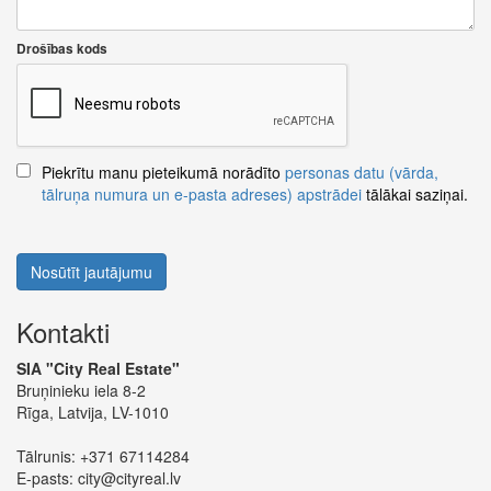
Drošības kods
Piekrītu manu pieteikumā norādīto
personas datu (vārda,
tālruņa numura un e-pasta adreses) apstrādei
tālākai saziņai.
Nosūtīt jautājumu
Kontakti
SIA "City Real Estate"
Bruņinieku iela 8-2
Rīga, Latvija, LV-1010
Tālrunis:
+371 67114284
E-pasts:
city@cityreal.lv