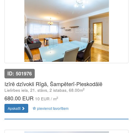
ID: 501976
Izīrē dzīvokli Rīgā, Šampēterī-Pleskodālē
2
Lielirbes iela, 21. stāvs, 2 istabas, 68.00m
680.00 EUR
2
10 EUR / m
Apskatīt
pievienot favorītiem