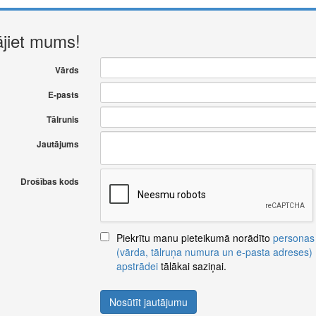
ājiet mums!
Vārds
E-pasts
Tālrunis
Jautājums
Drošības kods
Piekrītu manu pieteikumā norādīto
personas
(vārda, tālruņa numura un e-pasta adreses)
apstrādei
tālākai saziņai.
Nosūtīt jautājumu