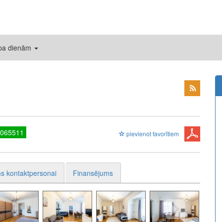
 pa dienām
7065511
pievienot favorītiem
s kontaktpersonai
Finansējums