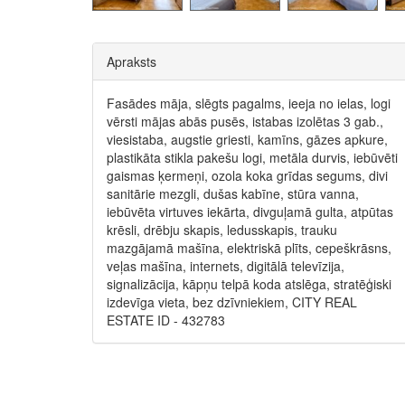
Apraksts
Fasādes māja, slēgts pagalms, ieeja no ielas, logi
vērsti mājas abās pusēs, istabas izolētas 3 gab.,
viesistaba, augstie griesti, kamīns, gāzes apkure,
plastikāta stikla pakešu logi, metāla durvis, iebūvēti
gaismas ķermeņi, ozola koka grīdas segums, divi
sanitārie mezgli, dušas kabīne, stūra vanna,
iebūvēta virtuves iekārta, divguļamā gulta, atpūtas
krēsli, drēbju skapis, ledusskapis, trauku
mazgājamā mašīna, elektriskā plīts, cepeškrāsns,
veļas mašīna, internets, digitālā televīzija,
signalizācija, kāpņu telpā koda atslēga, stratēģiski
izdevīga vieta, bez dzīvniekiem, CITY REAL
ESTATE ID - 432783