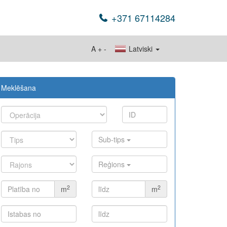
+371 67114284
A
+
-
Latviski
Meklēšana
Sub-tips
Reģions
2
2
m
m