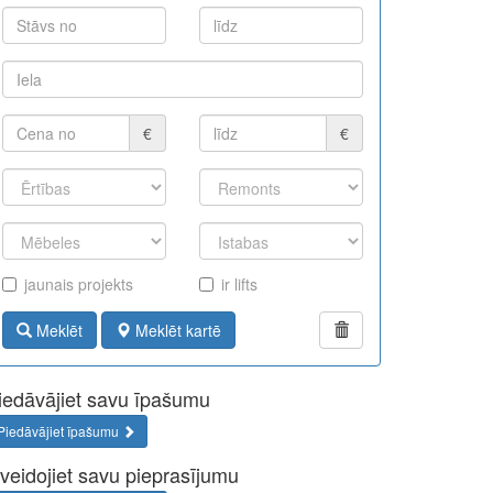
€
€
jaunais projekts
ir lifts
Meklēt
Meklēt kartē
iedāvājiet savu īpašumu
Piedāvājiet īpašumu
zveidojiet savu pieprasījumu