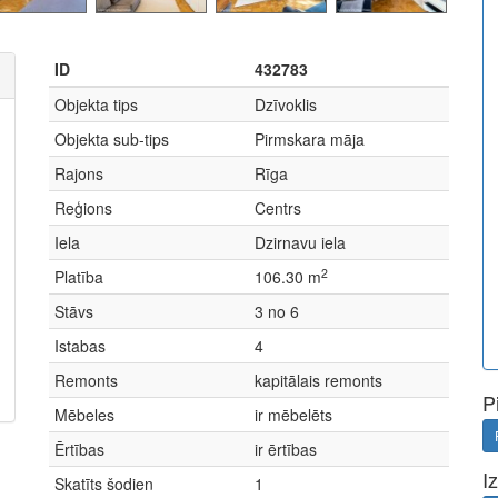
ID
432783
Objekta tips
Dzīvoklis
Objekta sub-tips
Pirmskara māja
Rajons
Rīga
Reģions
Centrs
Iela
Dzirnavu iela
2
Platība
106.30 m
Stāvs
3 no 6
Istabas
4
Remonts
kapitālais remonts
P
Mēbeles
ir mēbelēts
Ērtības
ir ērtības
I
Skatīts šodien
1