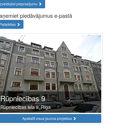
Izveidojiet pieprasījumu
aņemiet piedāvājumus e-pastā
Pieteikties
Rūpniecības 9
Rūpniecības iela 9, Rīga
Apskatīt visus jaunos projektus