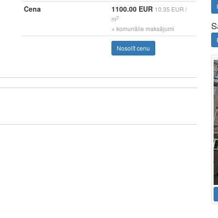
Cena
1100.00 EUR
10.35 EUR /
2
m
S
+ komunālie maksājumi
Nosolīt cenu