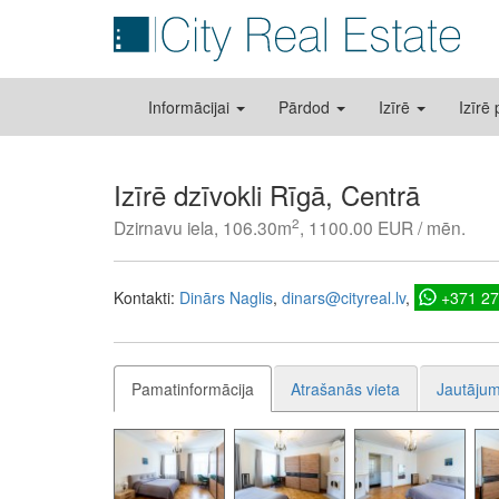
Informācijai
Pārdod
Izīrē
Izīrē
Izīrē dzīvokli Rīgā, Centrā
2
Dzirnavu iela, 106.30m
, 1100.00 EUR / mēn.
Kontakti:
Dinārs Naglis
dinars@cityreal.lv
+371 2
Pamatinformācija
Atrašanās vieta
Jautājum