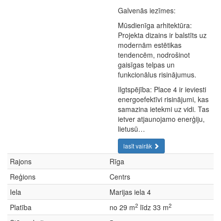
Galvenās iezīmes:
Mūsdienīga arhitektūra:
Projekta dizains ir balstīts uz
modernām estētikas
tendencēm, nodrošinot
gaisīgas telpas un
funkcionālus risinājumus.
Ilgtspējība: Place 4 ir ieviesti
energoefektīvi risinājumi, kas
samazina ietekmi uz vidi. Tas
ietver atjaunojamo enerģiju,
lietusū…
lasīt vairāk
Rajons
Rīga
Reģions
Centrs
Iela
Marijas iela 4
2
2
Platība
no 29 m
līdz 33 m