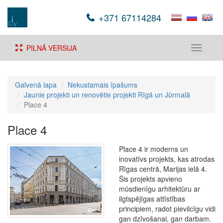
+371 67114284
PILNĀ VERSIJA
Toggle
navigati
Galvenā lapa
Nekustamais īpašums
Jaunie projekti un renovētie projekti Rīgā un Jūrmalā
Place 4
Place 4
Place 4 ir moderns un
inovatīvs projekts, kas atrodas
Rīgas centrā, Marijas ielā 4.
Šis projekts apvieno
mūsdienīgu arhitektūru ar
ilgtspējīgas attīstības
principiem, radot pievilcīgu vidi
gan dzīvošanai, gan darbam.