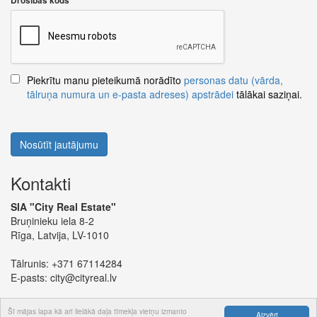
Drošības kods
Piekrītu manu pieteikumā norādīto
personas datu (vārda,
tālruņa numura un e-pasta adreses) apstrādei
tālākai saziņai.
Nosūtīt jautājumu
Kontakti
SIA "City Real Estate"
Bruņinieku iela 8-2
Rīga, Latvija, LV-1010
Tālrunis:
+371 67114284
E-pasts:
city@cityreal.lv
Šī mājas lapa kā arī lielākā daļa tīmekļa vietņu izmanto
Aizvērt