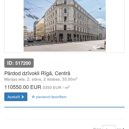
ID: 517200
Pārdod dzīvokli Rīgā, Centrā
2
Marijas iela, 2. stāvs, 2 istabas, 33.00m
110550.00 EUR
2
3350 EUR / m
Apskatīt
pievienot favorītiem