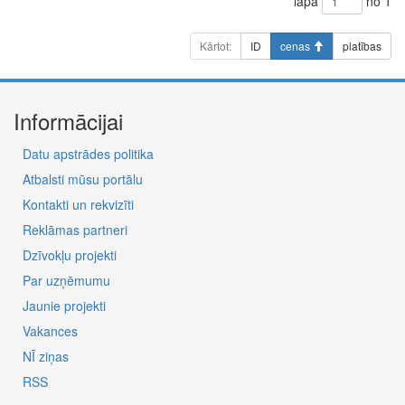
lapa
no 1
Kārtot:
ID
cenas
platības
Informācijai
Datu apstrādes politika
Atbalsti mūsu portālu
Kontakti un rekvizīti
Reklāmas partneri
Dzīvokļu projekti
Par uzņēmumu
Jaunie projekti
Vakances
NĪ ziņas
RSS