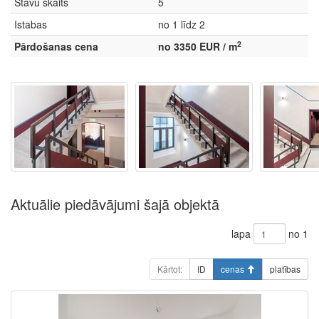
Stāvu skaits
5
Istabas
no 1 līdz 2
2
Pārdošanas cena
no 3350 EUR / m
Aktuālie piedāvājumi šajā objektā
lapa
no 1
Kārtot:
ID
cenas
platības