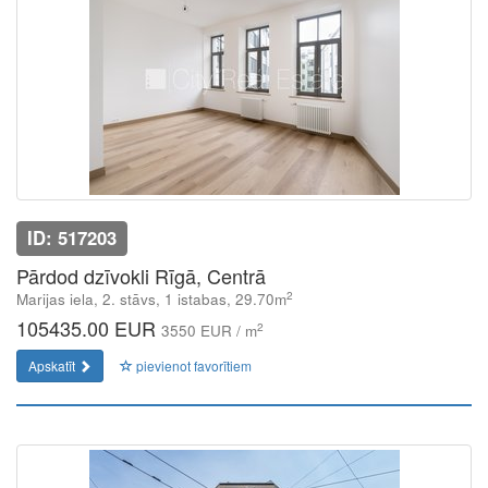
ID: 517203
Pārdod dzīvokli Rīgā, Centrā
2
Marijas iela, 2. stāvs, 1 istabas, 29.70m
105435.00 EUR
2
3550 EUR / m
Apskatīt
pievienot favorītiem