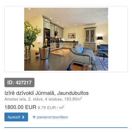
ID: 427217
Izīrē dzīvokli Jūrmalā, Jaundubultos
2
Amatas iela, 2. stāvs, 4 istabas, 183.80m
1800.00 EUR
2
9.79 EUR / m
Apskatīt
pievienot favorītiem