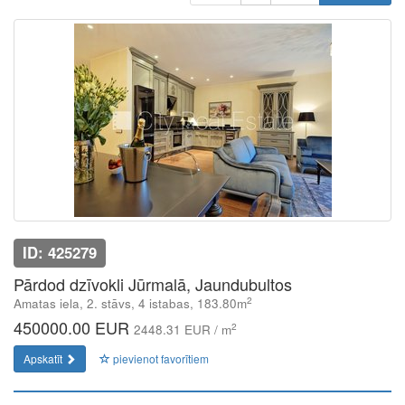
ID: 425279
Pārdod dzīvokli Jūrmalā, Jaundubultos
2
Amatas iela, 2. stāvs, 4 istabas, 183.80m
450000.00 EUR
2
2448.31 EUR / m
Apskatīt
pievienot favorītiem