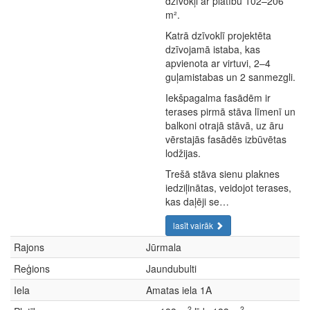
dzīvokļi ar platību 102–206
m².
Katrā dzīvoklī projektēta
dzīvojamā istaba, kas
apvienota ar virtuvi, 2–4
guļamistabas un 2 sanmezgli.
Iekšpagalma fasādēm ir
terases pirmā stāva līmenī un
balkoni otrajā stāvā, uz āru
vērstajās fasādēs izbūvētas
lodžijas.
Trešā stāva sienu plaknes
iedziļinātas, veidojot terases,
kas daļēji se…
lasīt vairāk
Rajons
Jūrmala
Reģions
Jaundubulti
Iela
Amatas iela 1A
2
2