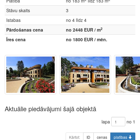
Platība
no 183 m
līdz 183 m
Stāvu skaits
3
Istabas
no 4 līdz 4
2
Pārdošanas cena
no 2448 EUR / m
Īres cena
no 1800 EUR / mēn.
Aktuālie piedāvājumi šajā objektā
lapa
no 1
Kārtot:
ID
cenas
platības