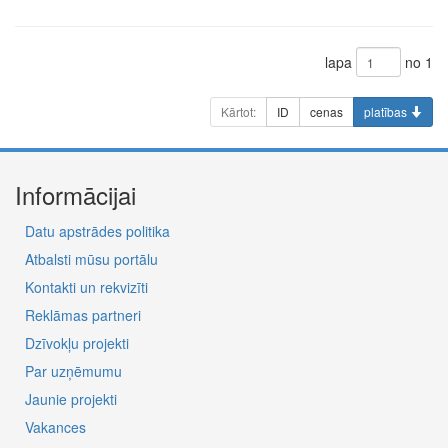
lapa
no 1
Kārtot:
ID
cenas
platības
Informācijai
Datu apstrādes politika
Atbalsti mūsu portālu
Kontakti un rekvizīti
Reklāmas partneri
Dzīvokļu projekti
Par uzņēmumu
Jaunie projekti
Vakances