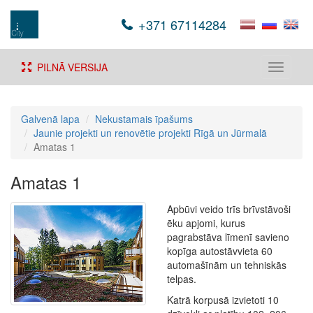
+371 67114284
PILNĀ VERSIJA
Toggle
navigati
Galvenā lapa
Nekustamais īpašums
Jaunie projekti un renovētie projekti Rīgā un Jūrmalā
Amatas 1
Amatas 1
Apbūvi veido trīs brīvstāvoši
ēku apjomi, kurus
pagrabstāva līmenī savieno
kopīga autostāvvieta 60
automašīnām un tehniskās
telpas.
Katrā korpusā izvietoti 10